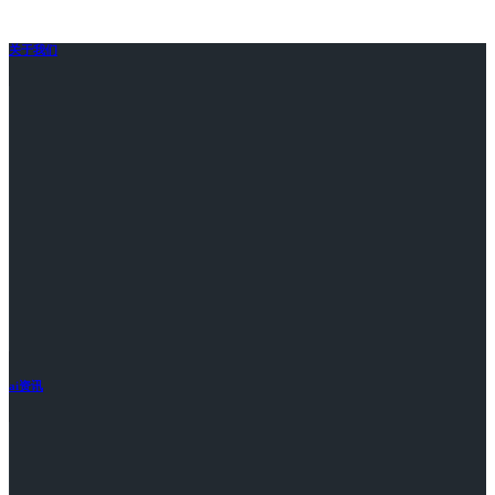
关于我们
ai资讯