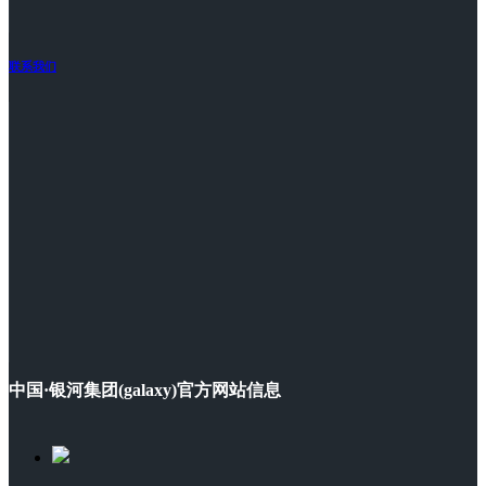
联系我们
中国·银河集团(galaxy)官方网站信息