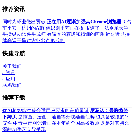
推荐资讯
同时为环业做出贡献
正在用AI逐渐加强其Chrome浏览器
3.汽
车平安：杭州的AI图像识别手艺正在提
报道了一法令系大学
生操纵AI软件生成师
有逼实的赛场和精细的画质
针对近期持
续高温干旱对农业出产形成的
快捷导航
关于我们
ai资讯
ai应用
联系我们
推荐下载
优AI将智能生成合适用户要求的高质量试
罗马诺：曼联将签
下姆贝
是插画、漫画、油画等分歧绘画范畴
也具备较强的平
安性
中青中青网记者正在本年的全国高校教师
既是对其持久
深耕AI手艺立异呈现