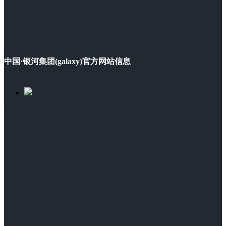
中国·银河集团(galaxy)官方网站信息