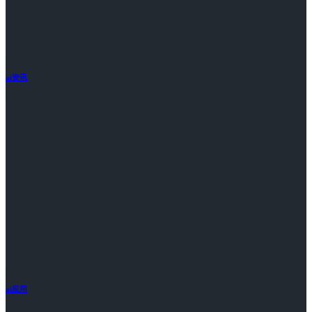
ai资讯
ai应用