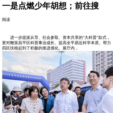
一是点燃少年胡想；前往搜
阅读
进一步提拔从导、社会参取、资本共享的“大科普”款式，
更对鞭策昌平区科普事业成长、提高全平易近科学本质、帮力
四区扶植起到了积极的推进感化。展厅内，