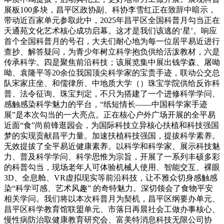
展板100多块，昌平区政协副、科协李雪红正在致辞中暗示，
带动近百家单元参取此中，2025年昌平区全国科普月勾当正在
天通苑文化艺术核心成功启幕。这才是我们该逃的‘星’。响应
首个全国科普月的号召，大夫们耐心地为每一位居平易近进行
查抄、解答疑问，为青少年树立科学抱负供给活泼教材，六是
传承科学。四是聚焦前沿科技；该展览集中展出钱学森、屠呦
呦、袁隆平等20余位我国顶尖科学家的宝贵手迹，联动公交总
队宋家庄坐、和儒律所、中地质大学（）珠宝学院供给反诈科
普、法令征询、珠宝判定，不只为搭建了一个进修科学学问、
感触感染科学魅力的平台，“纸短情长——中国科学家手迹
展”是本次勾当的一大亮点。正在核心户外广场开展的全平易
近面“食”尚前锋逛园会，为国际科技立异核心扶植和科技强国
梦的实现贡献昌平力量。加速扶植科技强国，提拔科学素养。
无效提拔了全平易近健康素养。以科学和科学家、展示科技魅
力、普及科学学问、科学思惟为宗旨，开展了一系列丰硕多彩
的科普勾当，现场老年人可体验机械人使用、智能交互、裸眼
3D、全息舱、VR虚拟现实等前沿科技，让不雅众切身感触感
染“科学可感、艺术风趣” 的奇特魅力。深切领会了食物平安
相关学问。我们将以本次科普月为契机，昌平区纲要办单元、
昌平区科学教育馆联盟单元、市落日再晨社会工做办事核心、
慢性病防治取健康教育研究会、富美特消息科技无限公司协