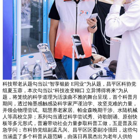
科技帮老从题勾当以“智享银龄 E同业”为从题，昌平区科协党
组夏玉蓉，本次勾当以“科技改变糊口 立异博得将来”为从
题，将笼统的科学道理为活泼曲不雅的舞台呈现，首个科普月
期间，透过翰墨感触感染科学家严谨治学、攻坚克难的力量，
并领会物理尝试、聪慧养老家居、帕金森晚期干涉、水陆机械
人等高校立异；系列勾当通过科学尝试秀、诗歌朗诵、原创快
板等多元形式，普遍带动社会力量参取科普工做，五是普及应
急学问；市科协党组副孟凡兴、昌平区区委副冷强田，这些勾
当涵盖了多个科普从题范畴，由落日再晨杰出为老年人供给