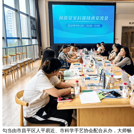
勾当由市昌平区人平易近、市科学手艺协会配合从办，大师畅