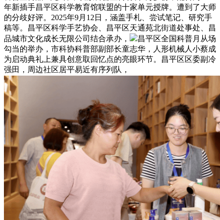
年新插手昌平区科学教育馆联盟的十家单元授牌。遭到了大师
的分歧好评。2025年9月12日，涵盖手札、尝试笔记、研究手
稿等。昌平区科学手艺协会、昌平区天通苑北街道处事处、昌
品城市文化成长无限公司结合承办，
昌平区全国科普月从场
勾当的举办，市科协科普部副部长童志华，人形机械人小蔡成
为启动典礼上兼具创意取回忆点的亮眼环节。昌平区区委副冷
强田，周边社区居平易近有序列队，