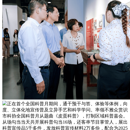
正在首个全国科普月期间，通干预干与答、体验等体例，向
度、立体化地宣传普及立异手艺和科学学问。率领不雅众赏识
市科协全国科普月从题曲《皮蛋科普》，打制区域科普嘉会。
从场勾当当天共开展科普勾当16场，还客串节目掌管人，展出
科普宣传品5千多件，发放科普宣传材料2万多份，配合为2025