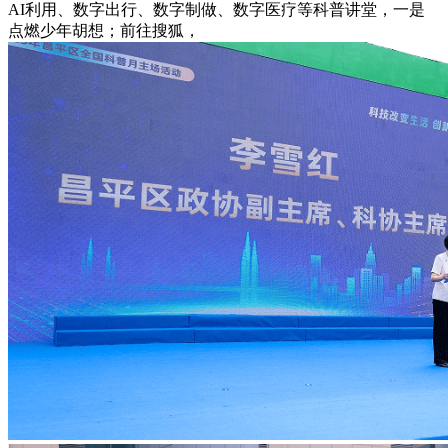
AI利用、数字出行、数字制做、数字医疗等科普讲堂，一是
点燃少年胡想；前往搜狐，