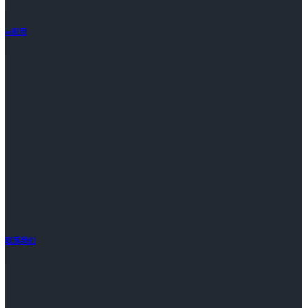
ai应用
联系我们