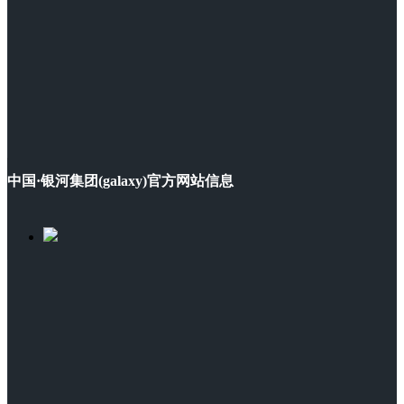
中国·银河集团(galaxy)官方网站信息