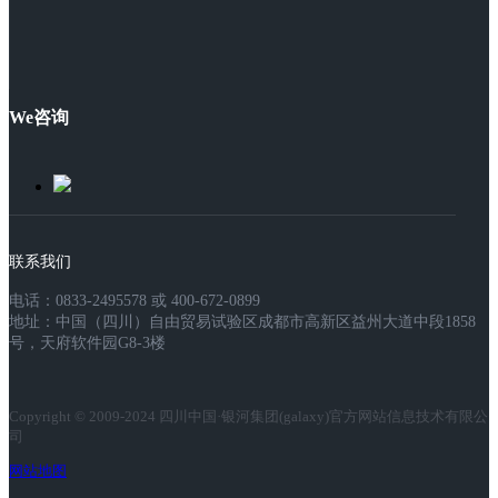
We咨询
联系我们
电话：0833-2495578 或 400-672-0899
地址：中国（四川）自由贸易试验区成都市高新区益州大道中段1858
号，天府软件园G8-3楼
Copyright © 2009-2024 四川中国·银河集团(galaxy)官方网站信息技术有限公
司
网站地图