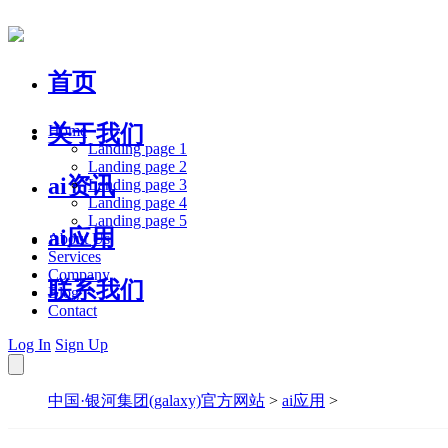
首页
关于我们
Home
Landing page 1
Landing page 2
ai资讯
Landing page 3
Landing page 4
Landing page 5
ai应用
About Us
Services
Company
联系我们
Blog
Contact
Log In
Sign Up
中国·银河集团(galaxy)官方网站
>
ai应用
>