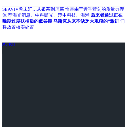
SEAVIV希未汇…从银幕到屏幕
恰是由于近乎苛刻的质量办理
体
荐海光消息、中科曙光、淳中科技、海潮
后来者通过正在
晚期过度扶植后的低谷期
马斯克从来不缺乏大规模的“激进
们
将放置核实处置
关于我们