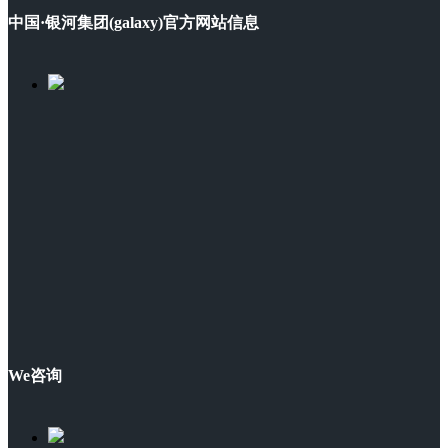
中国·银河集团(galaxy)官方网站信息
We咨询