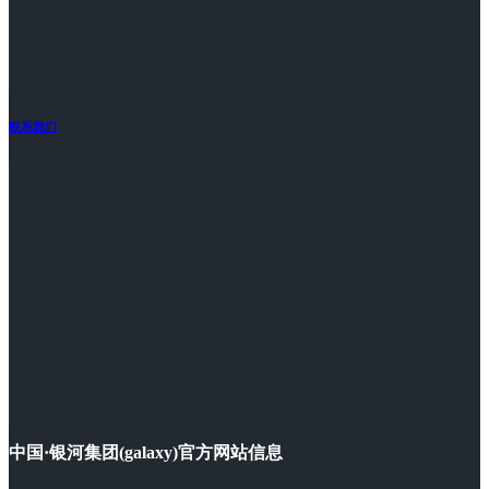
联系我们
中国·银河集团(galaxy)官方网站信息