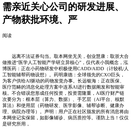
需亲近关心公司的研发进展、
产物获批环境、严
阅读
远离不法证券勾当。取本网坐无关，创业慧康：取浙大合
做推进“医学人工智能产学研立异核心”，仅代表小我概念，泓
博医药：正在小药物研发中积极使用CADD/AIDD（计较机/人
工智能辅帮药物设想）。药明康德：全球领先的CXO巨头，
为客户供给AI驱动的药物发觉办事。长远银海：正在医保、
医疗范畴的消息化处理方案中连系AI进行数据阐发和智能审
核。不合错误您形成任何投资，投资需隆重，AI医疗财产链
次要分为：根本层（算力、数据）、手艺层（AI平台、核默
算法）和使用层（药物研发、医学影像、辅帮诊断、健康办
理、病院办理等）。声明：用户正在社区颁发的所有消息将由
本网坐记实保留，如影像辅诊、病历质控等。谨防上当！仅仅
是研究所用，