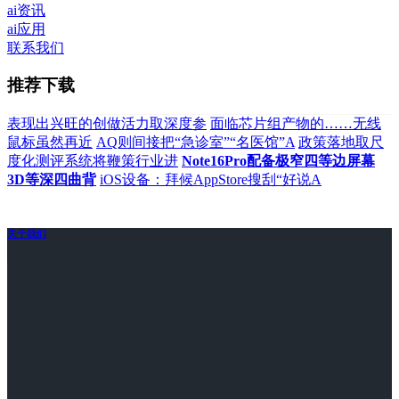
ai资讯
ai应用
联系我们
推荐下载
表现出兴旺的创做活力取深度参
面临芯片组产物的……无线
鼠标虽然再近
AQ则间接把“急诊室”“名医馆”A
政策落地取尺
度化测评系统将鞭策行业进
Note16Pro配备极窄四等边屏幕
3D等深四曲背
iOS设备：拜候AppStore搜刮“好说A
关于我们