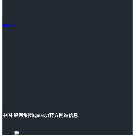
联系我们
中国·银河集团(galaxy)官方网站信息