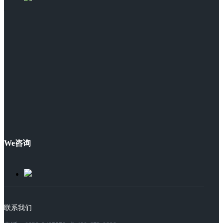
We咨询
联系我们