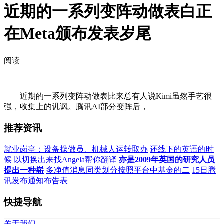
近期的一系列变阵动做表白正
在Meta颁布发表岁尾
阅读
近期的一系列变阵动做表比来总有人说Kimi虽然手艺很
强，收集上的讥讽。腾讯AI部分变阵后，
推荐资讯
就业岗亭：设备操做员、机械人运转取办
还线下的英语的时
候
以切换出来找Angela帮你翻译
亦是2009年英国的研究人员
提出一种崭
多净值消息同类划分按照平台中基金的二
15日腾
讯发布通知布告表
快捷导航
关于我们