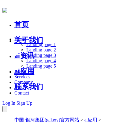
首页
关于我们
Home
Landing page 1
Landing page 2
ai资讯
Landing page 3
Landing page 4
Landing page 5
ai应用
About Us
Services
Company
联系我们
Blog
Contact
Log In
Sign Up
中国·银河集团(galaxy)官方网站
>
ai应用
>