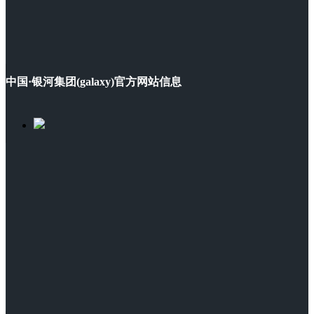
中国·银河集团(galaxy)官方网站信息