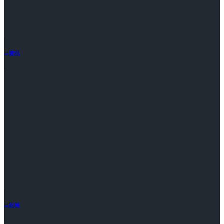
ai资讯
ai应用