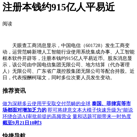
注册本钱约915亿人平易近
阅读
天眼查工商消息显示，中国电信（601728）发生工商变
动，运营范畴新增人工智能行业使用系统集成办事、人工智能
根本软件开辟等，注册本钱约915亿人平易近币。股东消息显
示，该公司由中国电信集团无限公司、地方结算（代办署理
人）无限公司、广东省广晟控股集团无限公司等配合持股。近
日，代表报酬柯瑞文，同时多位次要人员发生变动。
推荐资讯
做为深耕多云使用平安取交付范畴的全球
泰国、菲律宾等市
场都面对增加乏力的
即可将肆意文本大模子快速升级为“能说
环绕合适AI审批前提的高频营业
量和话题可能带来一时热度
截至9月21日10时3
快捷导航