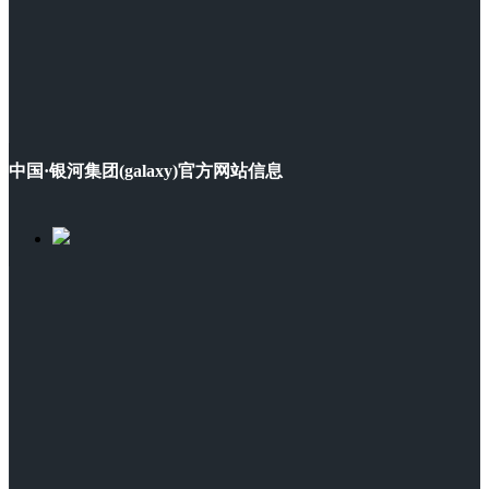
中国·银河集团(galaxy)官方网站信息