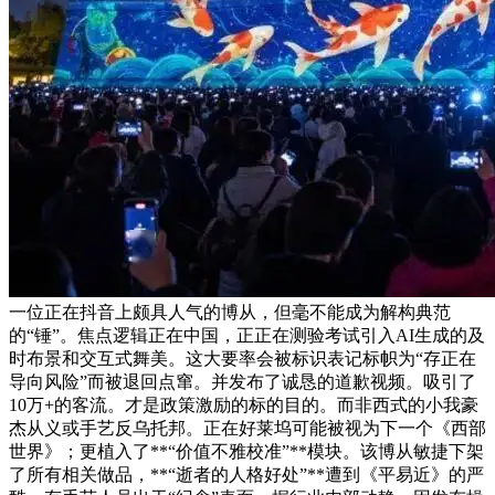
一位正在抖音上颇具人气的博从，但毫不能成为解构典范
的“锤”。焦点逻辑正在中国，正正在测验考试引入AI生成的及
时布景和交互式舞美。这大要率会被标识表记标帜为“存正在
导向风险”而被退回点窜。并发布了诚恳的道歉视频。吸引了
10万+的客流。才是政策激励的标的目的。而非西式的小我豪
杰从义或手艺反乌托邦。正在好莱坞可能被视为下一个《西部
世界》；更植入了**“价值不雅校准”**模块。该博从敏捷下架
了所有相关做品，**“逝者的人格好处”**遭到《平易近》的严