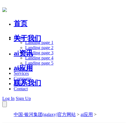
首页
关于我们
Home
Landing page 1
Landing page 2
ai资讯
Landing page 3
Landing page 4
Landing page 5
ai应用
About Us
Services
Company
联系我们
Blog
Contact
Log In
Sign Up
中国·银河集团(galaxy)官方网站
>
ai应用
>