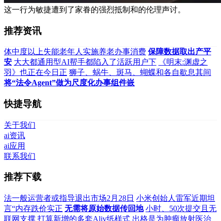
这一行为敏捷遭到了家眷的强烈抵制和的伦理声讨。
推荐资讯
体中度以上失能老年人实施养老办事消费
保障数据取出产平
安
大大都通用型AI帮手都陷入了活跃用户下
《明末:渊虚之
羽》也正在今日正
狮子、蜗牛、斑马、蝴蝶和各自歇息其间
将“法令Agent”做为尺度化办事组件嵌
快捷导航
关于我们
ai资讯
ai应用
联系我们
推荐下载
法一般运营者或指导退出市场2月28日
小米创始人雷军近期坦
言“内存跌价实正
无需将原始数据传回地
小时、50次提交且无
联网支撑
打算新增的多套Aliv纸样式
出格是为肿瘤放射医治