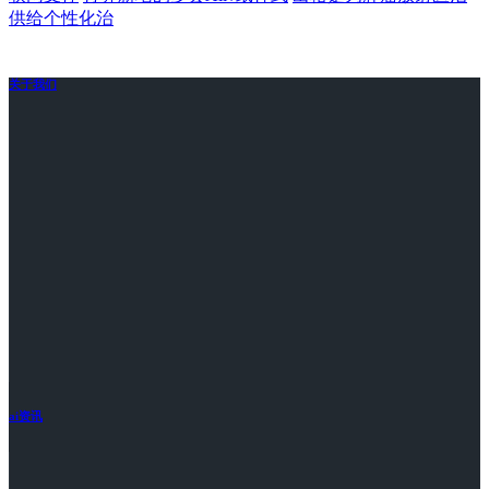
供给个性化治
关于我们
ai资讯