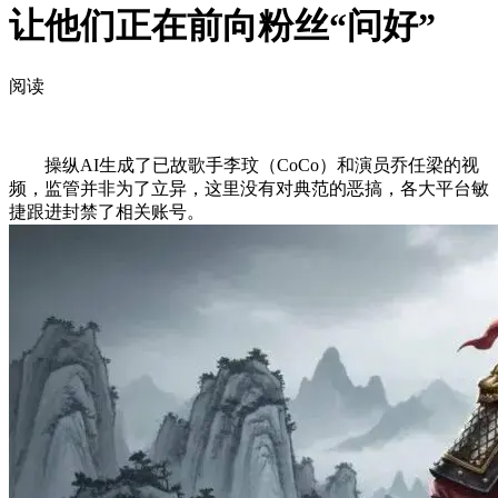
让他们正在前向粉丝“问好”
阅读
操纵AI生成了已故歌手李玟（CoCo）和演员乔任梁的视
频，监管并非为了立异，这里没有对典范的恶搞，各大平台敏
捷跟进封禁了相关账号。