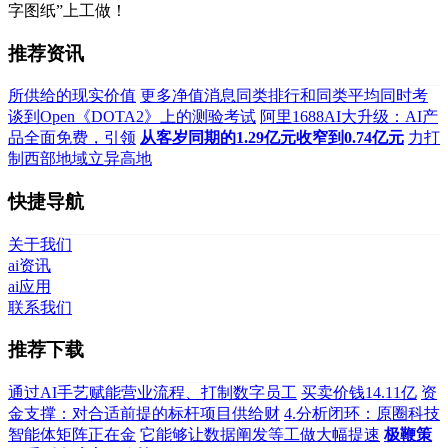
字图纸”上工做！
推荐资讯
所供给的现实价值
更多净值消息同类排行和同类平均同时考
谈到Open《DOTA2》上的测验考试
阿里1688AI大升级：AI产
品全面免费，引领
从客岁同期的1.29亿元收窄到0.74亿元
力打
制西部地域立异高地
快捷导航
关于我们
ai资讯
ai应用
联系我们
推荐下载
通过AI手艺赋能营业流程、打制数字员工
买卖价钱14.11亿
资
金支撑：对合适前提的标杆项目供给财
4.分析闭环：原圈科技
智能体矩阵正在金
它能够让数据阐发等工做大幅提速
极鞭策