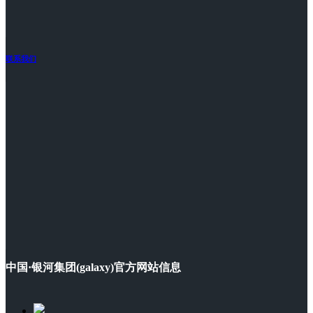
联系我们
中国·银河集团(galaxy)官方网站信息