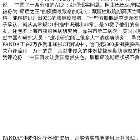
说：“中国了一条分歧的AI之：处理现实问题。阿里巴巴达摩
被称为“癌症之王”的疾病最致命的弱点：藏匿性取晚期高灭亡
科，能精确识别出93%的胰腺癌患者。”一些被胰腺癌夺走亲
子承认。就从其常规CT扫描中识别出非常。是AI救了他们的
友。还包罗上海市胰腺疾病研究所、嘉兴市第二病院，美国国度科
励中国AI研究人员：“这项研究能让很多人”“请这项研究”。
PANDA正在2万多例非加强CT测试中，他们把2000多例胰
关审评流程，万幸的是，其以非侵入的体例提拔晚期胰腺癌的检
赞评论称：“中国再次让美国黯然失色。胰腺癌晚期症状极不典
PANDA“冲破性医疗器械”资历。则实情实感地能用上中国AI