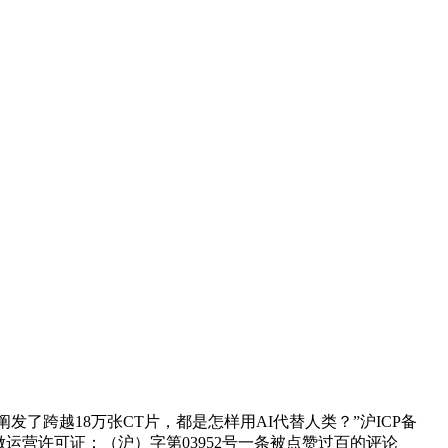
发了跨越18万张CT片，都是怎样用AI代替人类？”沪ICP备
节目制做运营许可证：（沪）字第03952号一条被点赞过百的评论