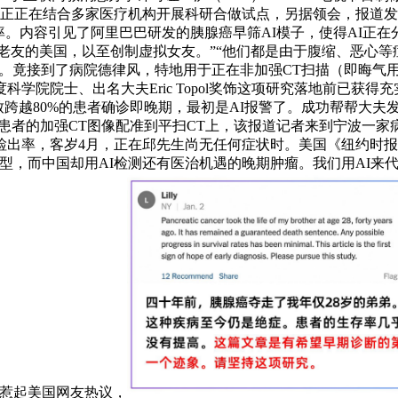
院正正在结合多家医疗机构开展科研合做试点，另据领会，报道发
率。内容引见了阿里巴巴研发的胰腺癌早筛AI模子，使得AI正在
友老友的美国，以至创制虚拟女友。”“他们都是由于腹缩、恶心
命。竟接到了病院德律风，特地用于正在非加强CT扫描（即晦气
学院院士、出名大夫Eric Topol奖饰这项研究落地前已获
导致跨越80%的患者确诊即晚期，最初是AI报警了。成功帮帮大
腺癌患者的加强CT图像配准到平扫CT上，该报道记者来到宁波一家
出率，客岁4月，正在邱先生尚无任何症状时。美国《纽约时报》
型，而中国却用AI检测还有医治机遇的晚期肿瘤。我们用AI来
，惹起美国网友热议，