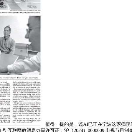
值得一提的是，该AI已正在宁波这家病院阐
-1号 互联网教消息办事许可证：沪（2024）0000009 电视