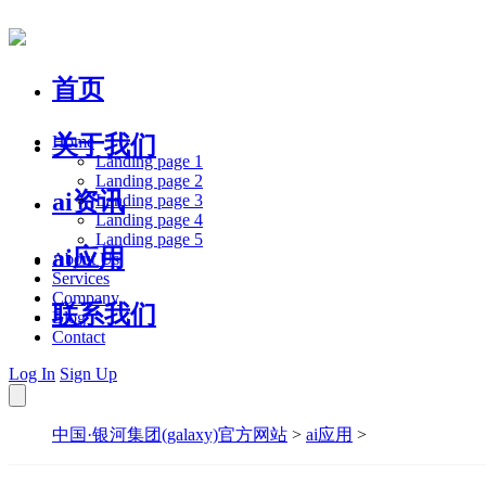
首页
关于我们
Home
Landing page 1
Landing page 2
ai资讯
Landing page 3
Landing page 4
Landing page 5
ai应用
About Us
Services
Company
联系我们
Blog
Contact
Log In
Sign Up
中国·银河集团(galaxy)官方网站
>
ai应用
>