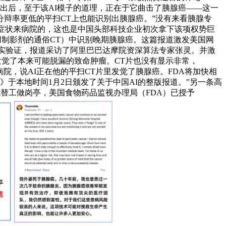
出后，至于该AI模子的道理，正在于它曲击了胰腺癌——这一
分辩率更低的平扫CT上也能识别出胰腺癌。”没有来看胰腺专
等症状来病院的，这也是中国头部科技企业初次拿下该项权势巨
用制影剂的通俗CT）中识别晚期胰腺癌。这篇报道激发美国网
得充实验证，报道采访了阿里巴巴达摩院资深算法专家张灵。并激
夫发觉了本来可能脱漏的致命肿瘤。CT片也没有显示非常，
病院，说AI正在他的平扫CT片里发觉了胰腺癌。FDA将加快相
于本地时间1月2日颁发了关于中国AI的整版报道。”另一条高
代替工做岗亭，美国食物药品监视办理局（FDA）已授予