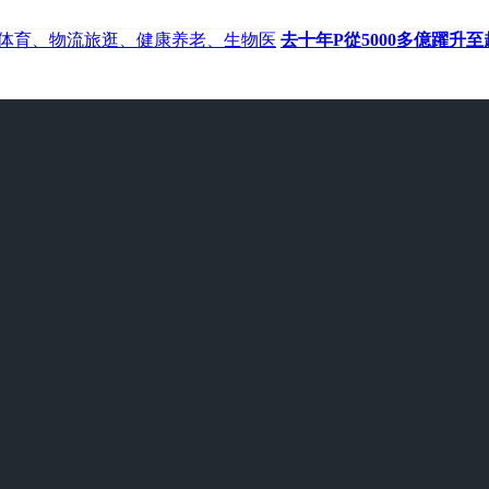
体育、物流旅逛、健康养老、生物医
去十年P從5000多億躍升至