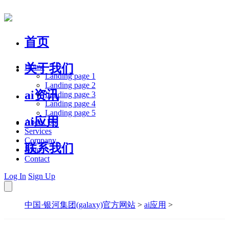
首页
关于我们
Home
Landing page 1
Landing page 2
ai资讯
Landing page 3
Landing page 4
Landing page 5
ai应用
About Us
Services
Company
联系我们
Blog
Contact
Log In
Sign Up
中国·银河集团(galaxy)官方网站
>
ai应用
>