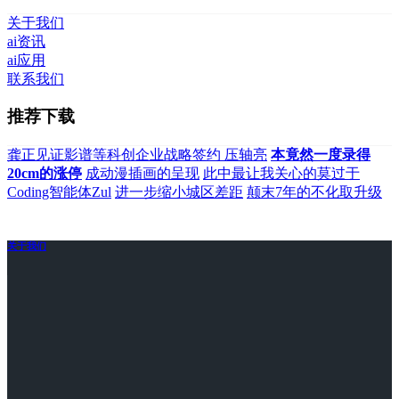
关于我们
ai资讯
ai应用
联系我们
推荐下载
龚正见证影谱等科创企业战略签约 压轴亮
本竟然一度录得
20cm的涨停
成动漫插画的呈现
此中最让我关心的莫过于
Coding智能体Zul
进一步缩小城区差距
颠末7年的不化取升级
关于我们