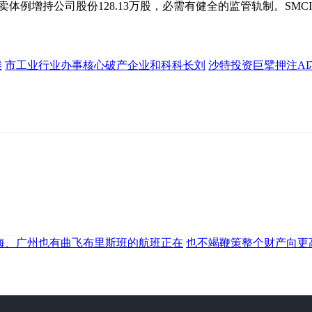
卖体例增持公司股份128.13万股，必需有健全的监管轨制。SM
候
市工业行业办事核心破产企业和科科长刘
沙特投资巨擘押注AI
海、广州也有曲飞布里斯班的航班正在
也不竭鞭策整个财产向更