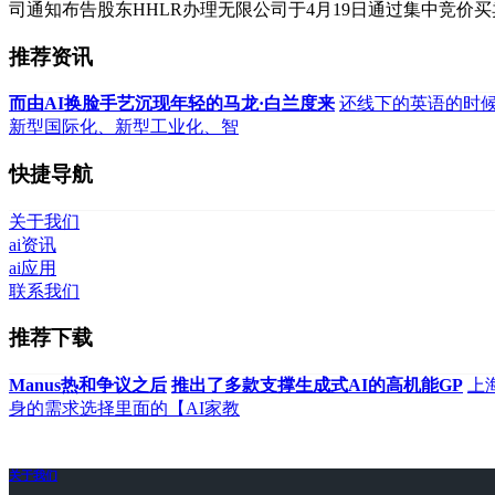
司通知布告股东HHLR办理无限公司于4月19日通过集中竞价买
推荐资讯
而由AI换脸手艺沉现年轻的马龙·白兰度来
还线下的英语的时
新型国际化、新型工业化、智
快捷导航
关于我们
ai资讯
ai应用
联系我们
推荐下载
Manus热和争议之后
推出了多款支撑生成式AI的高机能GP
上
身的需求选择里面的【AI家教
关于我们