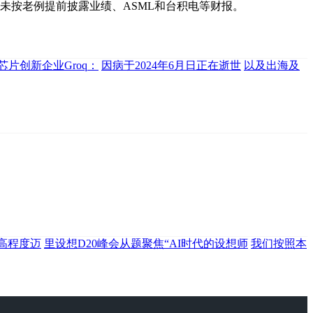
CI未按老例提前披露业绩、ASML和台积电等财报。
芯片创新企业Groq：
因病于2024年6月日正在逝世
以及出海及
高程度迈
里设想D20峰会从题聚焦“AI时代的设想师
我们按照本