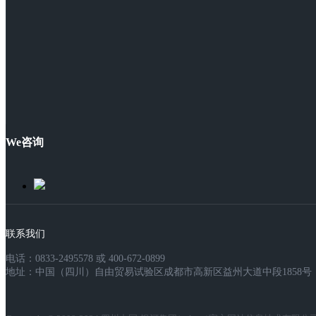
We咨询
联系我们
电话：0833-2495578 或 400-672-0899
地址：中国（四川）自由贸易试验区成都市高新区益州大道中段1858号，