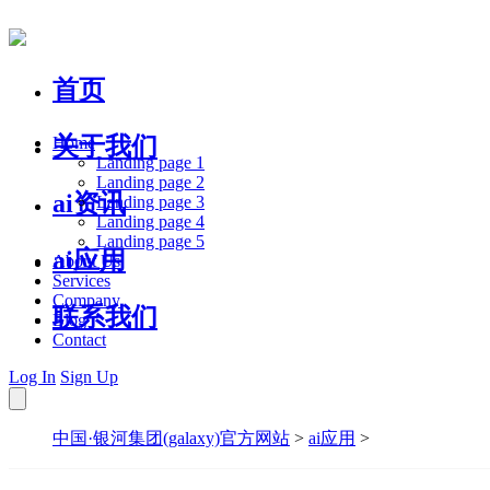
首页
关于我们
Home
Landing page 1
Landing page 2
ai资讯
Landing page 3
Landing page 4
Landing page 5
ai应用
About Us
Services
Company
联系我们
Blog
Contact
Log In
Sign Up
中国·银河集团(galaxy)官方网站
>
ai应用
>