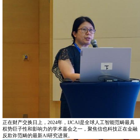
正在财产交换日上，2024年，IJCAI是全球人工智能范畴最具
权势巨子性和影响力的学术嘉会之一，聚焦信也科技正在金融
反欺诈范畴的最新AI研究进展。