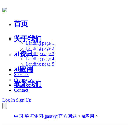
首页
关于我们
Home
Landing page 1
Landing page 2
ai资讯
Landing page 3
Landing page 4
Landing page 5
ai应用
About Us
Services
Company
联系我们
Blog
Contact
Log In
Sign Up
中国·银河集团(galaxy)官方网站
>
ai应用
>