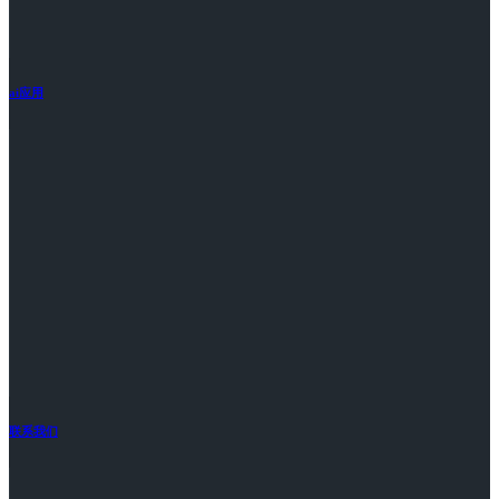
ai应用
联系我们