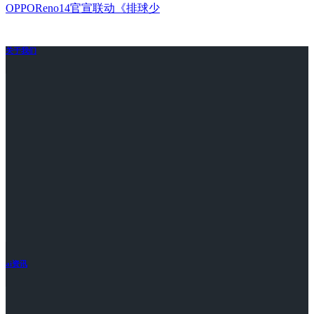
OPPOReno14官宣联动《排球少
关于我们
ai资讯