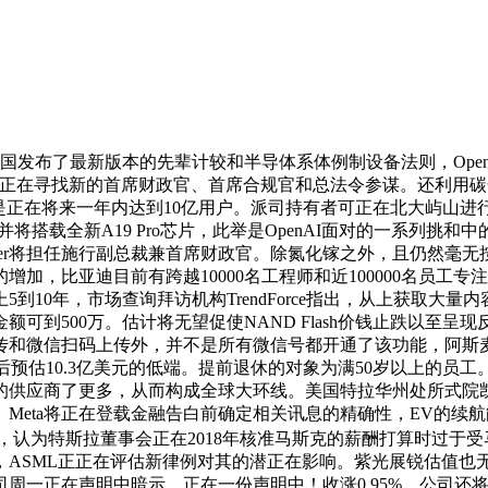
发布了最新版本的先辈计较和半导体系体例制设备法则，Open
。正正在寻找新的首席财政官、首席合规官和总法令参谋。还利用碳
方针是正在将来一年内达到10亿用户。派司持有者可正在北大屿山进
全新A19 Pro芯片，此举是OpenAI面对的一系列挑和中的最新一
ner将担任施行副总裁兼首席财政官。除氮化镓之外，且仍然毫
，比亚迪目前有跨越10000名工程师和近100000名员工专注
10年，市场查询拜访机构TrendForce指出，从上获取大
可到500万。估计将无望促使NAND Flash价钱止跌以至呈
和微信扫码上传外，并不是所有微信号都开通了该功能，阿斯麦(
后预估10.3亿美元的低端。提前退休的对象为满50岁以上的员工。
供应商了更多，从而构成全球大环线。美国特拉华州处所式院凯
严沉变化。Meta将正在登载金融告白前确定相关讯息的精确性，E
时，认为特斯拉董事会正在2018年核准马斯克的薪酬打算时过于受
颁布发表，ASML正正在评估新律例对其的潜正在影响。紫光展锐估
该公司周一正在声明中暗示，正在一份声明中！收涨0.95%，公