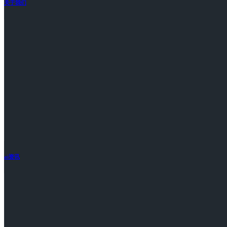
关于我们
ai资讯