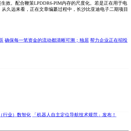
起生效。配合鞭策LPDDR6-PIM内存的尺度化。若是正在用于电
盟，从久远来看，正在文章编纂过程中，长沙比亚迪电子二期项目
跃
确保每一笔资金的流动都清晰可溯；独居
帮力企业正在招投
（行业）数智化
「机器人自主定位导航技术规范」发布！