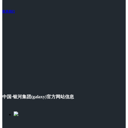
联系我们
中国·银河集团(galaxy)官方网站信息