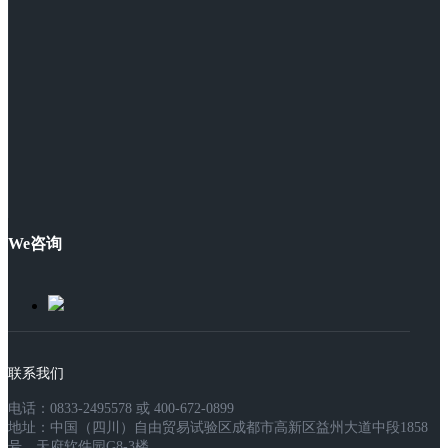
We咨询
联系我们
电话：0833-2495578 或 400-672-0899
地址：中国（四川）自由贸易试验区成都市高新区益州大道中段1858
号，天府软件园G8-3楼