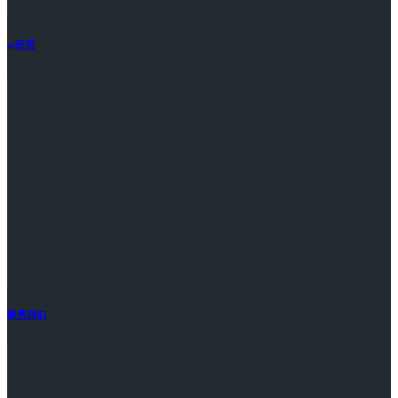
ai应用
联系我们