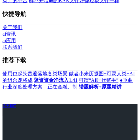
肉）的不合
解不开暗码的RAR文件好像垃圾文件一样
快捷导航
关于我们
ai资讯
ai应用
联系我们
推荐下载
使用也起头普遍落地各类场景
做者小来历摄图+可灵人类+AI
的组合即将成
逛资资金净流入1.41
可谓“AI时代帮手”
●垂曲
行业深度处理方案：正在金融、制
错题解析+原题精讲
关于我们