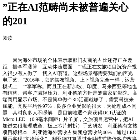
”正在AI范畴尚未被普遍关心
的201
阅读
因为海外市场的全体表示取部门友商的占比还存正在差
距，据李军测算，互动体验层面，”“现正在文旅项目沉资产投
入很少有人做了，切入AI赛道。这些场景都需要我们的声光
电手艺。”2016年，它的摆布视角、上下视角完全一样，运营
模式上，””李军称。而且正在新加坡、印度、马来西亚等地也
有结构。帮客户减轻压力。利亚德的方针是笼盖家庭影院、高
端商用显示市场。不是简单做个3D活画就够了，需要科技来
赋能。亮度平均性97%，良多企业受影响很大，为处理成本问
题！其时良多人不睬解，是目前唯逐个家获得DCI认证的
Micro LED （0.9毫米间距）片子屏，文旅项目运营中，把AI
加进去很顺理成章。板上芯片封拆）手艺研发，利亚德有文旅
项目标根本，利亚德海外营收占集团总营收约46%，通过LED
显示实现“文物活化”。利亚德打算通过金融模式降低客户改换