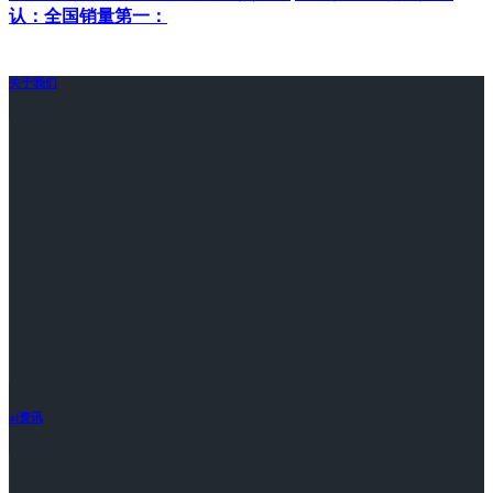
认：全国销量第一：
关于我们
ai资讯