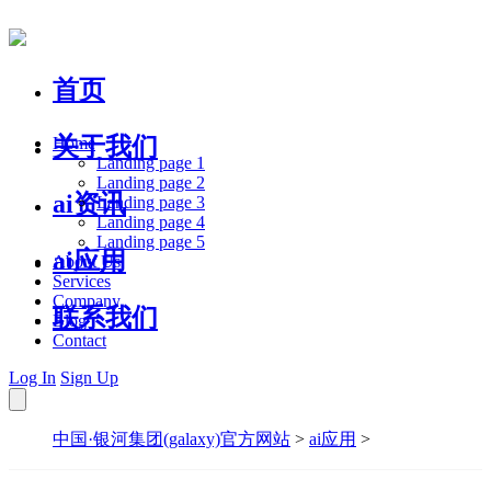
首页
关于我们
Home
Landing page 1
Landing page 2
ai资讯
Landing page 3
Landing page 4
Landing page 5
ai应用
About Us
Services
Company
联系我们
Blog
Contact
Log In
Sign Up
中国·银河集团(galaxy)官方网站
>
ai应用
>