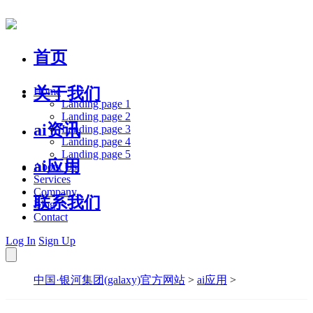
首页
关于我们
Home
Landing page 1
Landing page 2
ai资讯
Landing page 3
Landing page 4
Landing page 5
ai应用
About Us
Services
Company
联系我们
Blog
Contact
Log In
Sign Up
中国·银河集团(galaxy)官方网站
>
ai应用
>