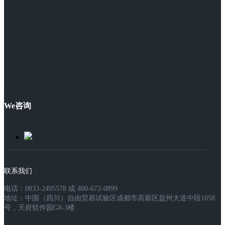
We咨询
联系我们
电话：0833-2495578 或 400-672-0899
地址：中国（四川）自由贸易试验区成都市高新区益州大道中段1858
号，天府软件园G8-3楼