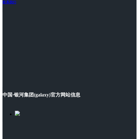
联系我们
中国·银河集团(galaxy)官方网站信息