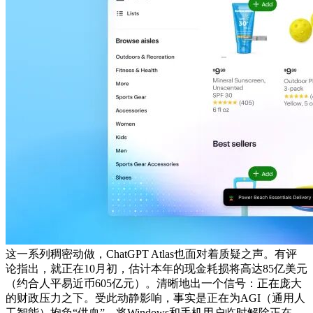
这一系列稠密动做，ChatGPT Atlas也面对着质疑之声。有评
论指出，就正在10月初，估计本年的现金耗损将高达85亿美元
（约合人平易近币605亿元）。清晰地出一个信号：正在庞大
的财政压力之下。受此动静影响，事实是正在为AGI（通用人
工智能）抱负“供血”，将Windows和手机用户临时解除正在