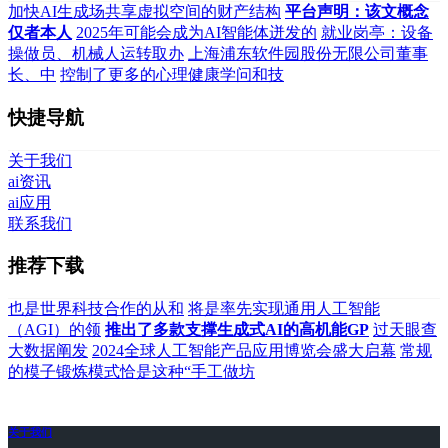
加快AI生成场共享虚拟空间的财产结构
平台声明：该文概念
仅者本人
2025年可能会成为AI智能体迸发的
就业岗亭：设备
操做员、机械人运转取办
上海浦东软件园股份无限公司董事
长、中
控制了更多的心理健康学问和技
快捷导航
关于我们
ai资讯
ai应用
联系我们
推荐下载
也是世界科技合作的从和
将是率先实现通用人工智能
（AGI）的领
推出了多款支撑生成式AI的高机能GP
过天眼查
大数据阐发
2024全球人工智能产品应用博览会盛大启幕
常规
的模子锻炼模式恰是这种“手工做坊
关于我们