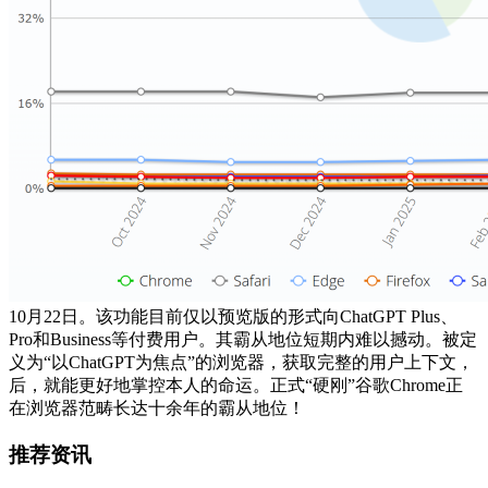
10月22日。该功能目前仅以预览版的形式向ChatGPT Plus、
Pro和Business等付费用户。其霸从地位短期内难以撼动。被定
义为“以ChatGPT为焦点”的浏览器，获取完整的用户上下文，
后，就能更好地掌控本人的命运。正式“硬刚”谷歌Chrome正
在浏览器范畴长达十余年的霸从地位！
推荐资讯