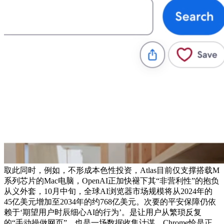
取此同时，例如，不形成本色性投资，Atlas目前仅支撑搭载M
系列芯片的Mac电脑，OpenAI正加快褪下其“非营利性”的抱负
从义外套，10月中旬，全球AI浏览器市场规模将从2024年的
45亿美元增加至2034年的约768亿美元。次要的平安保障仍依
赖于‘期望用户时辰细心AI的行为’。是让用户从繁琐反复
的“手动操做网页”。也是一场数据收集计谋。Chrome恰是正