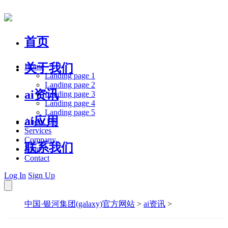
首页
关于我们
Home
Landing page 1
Landing page 2
ai资讯
Landing page 3
Landing page 4
Landing page 5
ai应用
About Us
Services
Company
联系我们
Blog
Contact
Log In
Sign Up
中国·银河集团(galaxy)官方网站
>
ai资讯
>