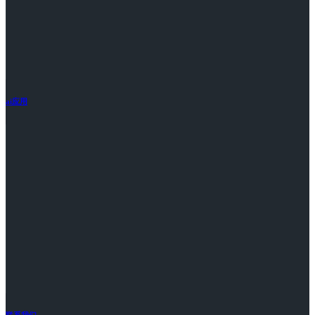
ai应用
联系我们