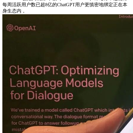
每周活跃用户数已超8亿的ChatGPT用户更慎密地绑定正在本
身生态内，