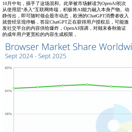
10月中旬，插手了这场混和。此举被市场解读为OpenAI初次
从使用层“杀入”互联网终端，积极将AI能力融入本身产物。动
静传出，即可随时领会股市动态，欧洲的ChatGPT消费者收入
就曾经呈现停畅，答应ChatGPT正在获得用户授权后，可能激
发社交平台的内容供给爆炸，OpenAI强调，对颠末春秋验证
的成年用户更宽松的内容生成权限，