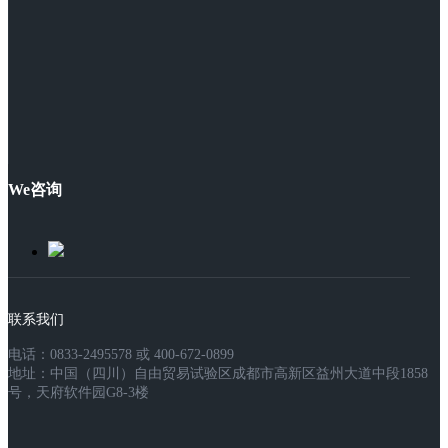
We咨询
联系我们
电话：0833-2495578 或 400-672-0899
地址：中国（四川）自由贸易试验区成都市高新区益州大道中段1858
号，天府软件园G8-3楼