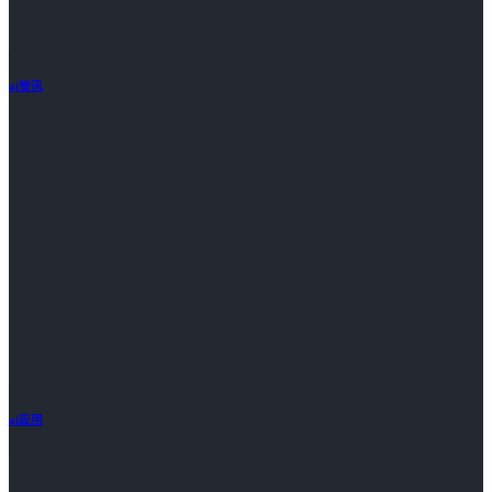
ai资讯
ai应用