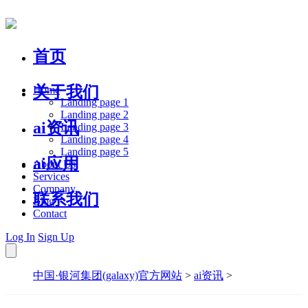
首页
关于我们
Home
Landing page 1
Landing page 2
ai资讯
Landing page 3
Landing page 4
Landing page 5
ai应用
About Us
Services
Company
联系我们
Blog
Contact
Log In
Sign Up
中国·银河集团(galaxy)官方网站
>
ai资讯
>