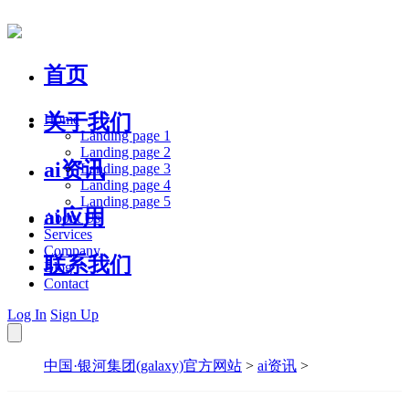
首页
关于我们
Home
Landing page 1
Landing page 2
ai资讯
Landing page 3
Landing page 4
Landing page 5
ai应用
About Us
Services
Company
联系我们
Blog
Contact
Log In
Sign Up
中国·银河集团(galaxy)官方网站
>
ai资讯
>