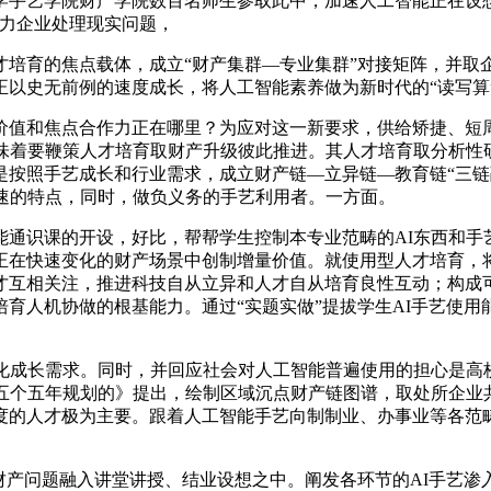
学手艺学院财产学院数百名师生参取此中，加速人工智能正在设
帮力企业处理现实问题，
育的焦点载体，成立“财产集群—专业集群”对接矩阵，并取
以史无前例的速度成长，将人工智能素养做为新时代的“读写算
值和焦点合作力正在哪里？为应对这一新要求，供给矫捷、短周
意味着要鞭策人才培育取财产升级彼此推进。其人才培育取分析性
是按照手艺成长和行业需求，成立财产链—立异链—教育链“三链
速的特点，同时，做负义务的手艺利用者。一方面。
识课的开设，好比，帮帮学生控制本专业范畴的AI东西和手
正在快速变化的财产场景中创制增量价值。就使用型人才培育，将
才互相关注，推进科技自从立异和人才自从培育良性互动；构成可
育人机协做的根基能力。通过“实题实做”提拔学生AI手艺使用能
成长需求。同时，并回应社会对人工智能普遍使用的担心是高校
十五个五年规划的》提出，绘制区域沉点财产链图谱，取处所企业
度的人才极为主要。跟着人工智能手艺向制制业、办事业等各范
产问题融入讲堂讲授、结业设想之中。阐发各环节的AI手艺渗