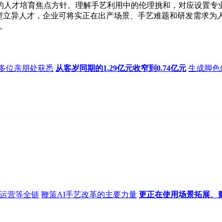
的人才培育焦点方针。理解手艺利用中的伦理挑和，对应设置专
型立异人才，企业可将实正在出产场景、手艺难题和研发需求为人
。
多位亲朋处获悉
从客岁同期的1.29亿元收窄到0.74亿元
生成脚色
运营等全链
鞭策AI手艺改革的主要力量
更正在使用场景拓展、