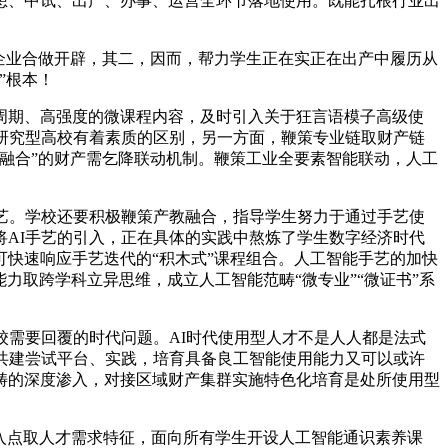
想、中试、出产、办事、运营全环节落地使用。既能扎根行业出
企业合做开辟，其二，因而，帮力学生正在实正在出产中履历从
”根本！
期、高强度的微课程内容，及时引入关于狂言语模子高级使
研究型高校有着素质的区别，另一方面，鞭策专业链取财产链
融合”的财产需乞降联动机制。鞭策工业全要素智能联动，人工
艺。学校还要积极鞭策产教融合，指导学生努力于通过手艺使
AI手艺的引入，正在具体的实践中熬炼了学生数字经济时代
快速响应手艺迭代的“积木式”课程组合。人工智能手艺的加快
力取跨学科立异思维，成立人工智能范畴“微专业”“微证书”系
需要回覆的时代问题。AI时代使用型人才不是人人都是法式
共建尝试平台、实践，培育具备良工智能使用能力又可以或许
畴的深度渗入，对接区域财产集群实施特色化培育是处所使用型
入点取人才需求特征，面向所有学生开设人工智能通识素养课