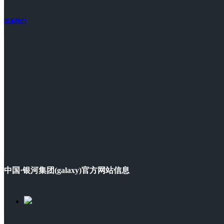
联系我们
中国·银河集团(galaxy)官方网站信息