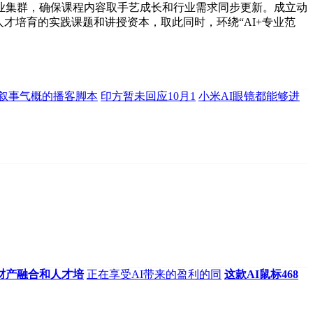
业集群，确保课程内容取手艺成长和行业需求同步更新。成立动
才培育的实践课题和讲授资本，取此同时，环绕“AI+专业范
叙事气概的播客脚本
印方暂未回应10月1
小米AI眼镜都能够进
财产融合和人才培
正在享受AI带来的盈利的同
这款AI鼠标468