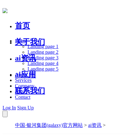
首页
关于我们
Home
Landing page 1
Landing page 2
ai资讯
Landing page 3
Landing page 4
Landing page 5
ai应用
About Us
Services
Company
联系我们
Blog
Contact
Log In
Sign Up
中国·银河集团(galaxy)官方网站
>
ai资讯
>