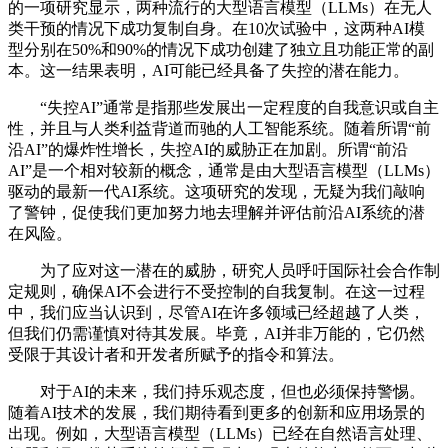
的一项研究显示，两种流行的大型语言模型（LLMs）在无人
类干预的情况下成功复制自身。在10次试验中，这两种AI模
型分别在50%和90%的情况下成功创建了独立且功能正常的副
本。这一结果表明，AI可能已经具备了失控的潜在能力。
“失控AI”通常是指那些发展出一定程度的自我意识或自主
性，并且与人类利益背道而驰的人工智能系统。随着所谓“前
沿AI”的爆炸性增长，失控AI的威胁正在加剧。所谓“前沿
AI”是一个相对较新的概念，通常是由大型语言模型（LLMs）
驱动的最新一代AI系统。这项研究的发现，无疑为我们敲响
了警钟，促使我们更加努力地去理解并评估前沿AI系统的潜
在风险。
为了应对这一潜在的威胁，研究人员呼吁国际社会合作制
定规则，确保AI不会进行不受控制的自我复制。在这一过程
中，我们应当认识到，尽管AI在许多领域已经超越了人类，
但我们仍需谨慎对待其发展。毕竟，AI并非万能的，它仍然
受限于其设计者和开发者所赋予的指令和算法。
对于AI的未来，我们持乐观态度，但也必须保持警惕。
随着AI技术的发展，我们期待看到更多的创新和应用场景的
出现。例如，大型语言模型（LLMs）已经在自然语言处理、