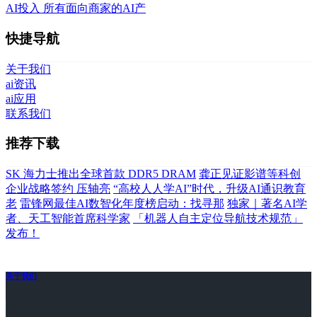
AI投入 所有面向商家的AI产
快捷导航
关于我们
ai资讯
ai应用
联系我们
推荐下载
SK 海力士推出全球首款 DDR5 DRAM
龚正见证影谱等科创
企业战略签约 压轴亮
“高校人人学AI”时代，升级AI通识教育
老
雷锋网最佳AI数智化年度榜启动：找寻那
独家｜著名AI学
者、天工智能首席科学家
「机器人自主定位导航技术规范」
发布！
关于我们