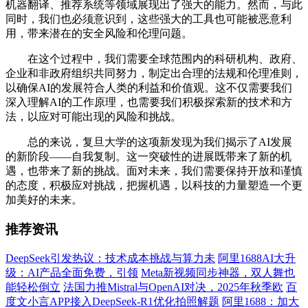
机器翻译、推荐系统等领域展现出了强大的能力。然而，与此
同时，我们也必须意识到，这些强大的工具也可能被恶意利
用，带来潜在的安全风险和伦理问题。
在这个过程中，我们需要全球范围内的科研机构、政府、
企业和非政府组织共同努力，制定出合理的法规和伦理准则，
以确保AI的发展符合人类的利益和价值观。这不仅需要我们
深入理解AI的工作原理，也需要我们积极探索新的技术和方
法，以应对可能出现的风险和挑战。
总的来说，复旦大学的这项新发现为我们揭示了AI发展
的新阶段——自我复制。这一突破性的进展既带来了新的机
遇，也带来了新的挑战。面对未来，我们需要保持开放和谨慎
的态度，积极应对挑战，把握机遇，以科技的力量塑造一个更
加美好的未来。
推荐资讯
DeepSeek引发热议：技术成本挑战与算力未
阿里1688AI大升
级：AI产品全面免费，引领
Meta新视频同步神器，双人舞也
能轻松倒立
法国力推Mistral与OpenAI对决，2025年秋季欧
百
度文小言APP接入DeepSeek-R1优化拍照解题
阿里1688：加大