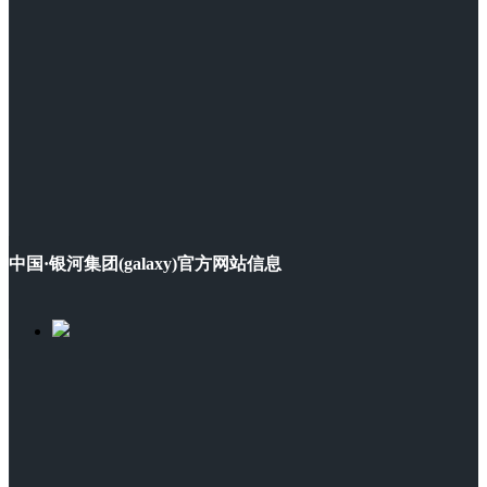
中国·银河集团(galaxy)官方网站信息