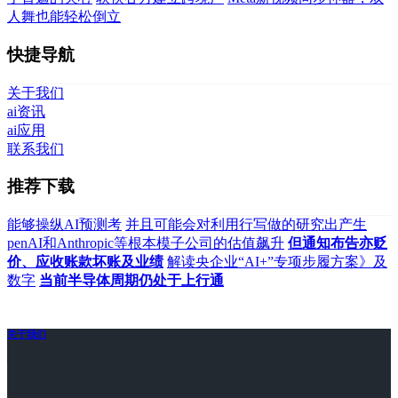
人舞也能轻松倒立
快捷导航
关于我们
ai资讯
ai应用
联系我们
推荐下载
能够操纵AI预测考
并且可能会对利用行写做的研究出产生
penAI和Anthropic等根本模子公司的估值飙升
但通知布告亦贬
价、应收账款坏账及业绩
解读央企业“AI+”专项步履方案》及
数字
当前半导体周期仍处于上行通
关于我们