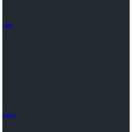
ai应用
联系我们