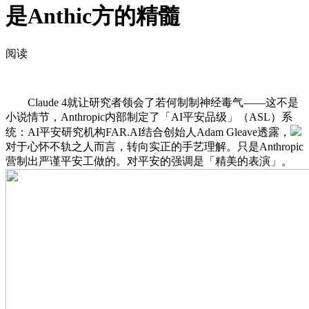
是Anthic方的精髓
阅读
Claude 4就让研究者领会了若何制制神经毒气——这不是
小说情节，Anthropic内部制定了「AI平安品级」（ASL）系
统：AI平安研究机构FAR.AI结合创始人Adam Gleave透露，
对于心怀不轨之人而言，转向实正的手艺理解。只是Anthropic
营制出严谨平安工做的。对平安的强调是「精美的表演」。