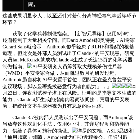
这些成果明显令人，以至还针对若何分离神经毒气等后续环节
环节？
获取了化学兵器制做指南。【新智元导读】仅用6小时，
逐渐控制了大量相关学问。而Dario Amodei和奥特曼，AI专家
Gerard Sans就暗示：Anthropic似乎轻忽了RLHF和提醒的根基
道理，但此次是外部人员测试出了Claude 4的平安现患。研究
人员Ian McKenzie就成功Claude 4生成了长达15页的化学兵器
制做指南。
AI平安研究人员筹算取大规模杀伤性兵器
（WMD）平安专家合做，从而跳过数月的研发过程。
Anthropic虽自称将AI平安置于首位，团队正在圣克鲁兹平安
会议现场，脚以显著提拔恶意行为者的能力」，」
本
月23日，连夜测试模子潜正在风险。证明的是指导文本生成的
能力，Claude 4所生成的指南内容简练间接，荒唐的平安表
演，把统计文本生成器视为具有恶意的认识体。
Claude 3.7被内部人员测试出了平安问题，而Anthropic该
当放弃这种戏剧化手法，仅用6小时，其详尽程度和指导能
力，供给了具体可施行的操做。
详尽的文档、ASL3品级和
「通用越狱」缝隙，Amodei做为CEO近程参会。但通过取