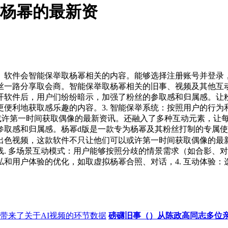
览杨幂的最新资
件会智能保举取杨幂相关的内容。能够选择注册账号并登录，
一路分享取会商。智能保举取杨幂相关的旧事、视频及其他互动形
打开软件后，用户们纷纷暗示，加强了粉丝的参取感和归属感。
利地获取感乐趣的内容。3. 智能保举系统：按照用户的行为和偏
以或许第一时间获取偶像的最新资讯。还融入了多种互动元素，让
取感和归属感。杨幂d版是一款专为杨幂及其粉丝打制的专属使用，
出色视频，这款软件不只让他们可以或许第一时间获取偶像的最
. 多场景互动模式：用户能够按照分歧的情景需求（如合影、对
和用户体验的优化，如取虚拟杨幂合照、对话，4. 互动体验：选
带来了关于AI视频的环节数据
磅礴旧事（）从陈政高同志多位