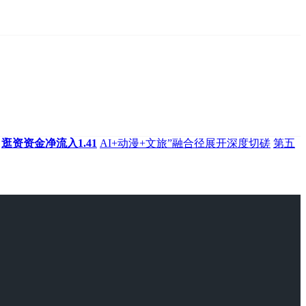
逛资资金净流入1.41
AI+动漫+文旅”融合径展开深度切磋
第五