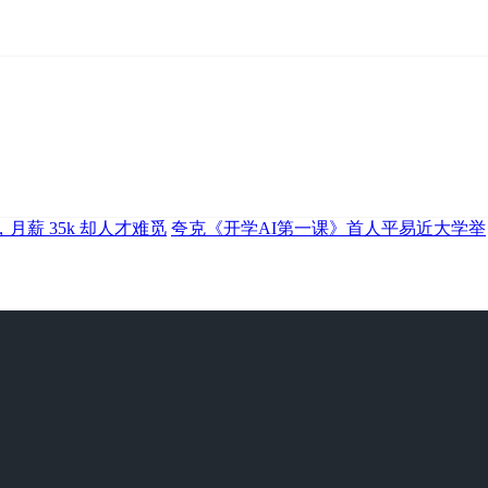
万，月薪 35k 却人才难觅
夸克《开学AI第一课》首人平易近大学举