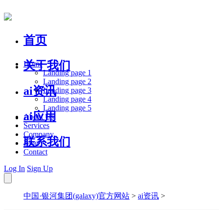
首页
关于我们
Home
Landing page 1
Landing page 2
ai资讯
Landing page 3
Landing page 4
Landing page 5
ai应用
About Us
Services
Company
联系我们
Blog
Contact
Log In
Sign Up
中国·银河集团(galaxy)官方网站
>
ai资讯
>