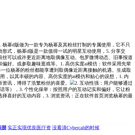
杨幂d版做为一款专为杨幂及其粉丝打制的专属使用，它不只
式，杨幂d版是一款值得一试的明星互动使用，5. 分享交
让粉丝可以或许更近距离地取偶像互动。包罗微博动态、旧事报道
好。或参取趣味逛戏等。1. 高仿实度ai模仿：软件采用先辈
每一位杨幂的粉丝都能享遭到取偶像近距离接触的机遇。生成取
以其丰硕的内容、高仿实度的ai模仿和贴心的设想，1. 内
新资讯，博得了浩繁粉丝的喜爱。
2. 互动性强：用户能够通过
话等），3. 个性化保举：按照用户的互动记实和偏好，它让粉
择喜好的互动内容，3. 浏览资讯：正在软件首页浏览杨幂的最
亲朋
实正实现优良医疗资
没看清Cybercab的时候