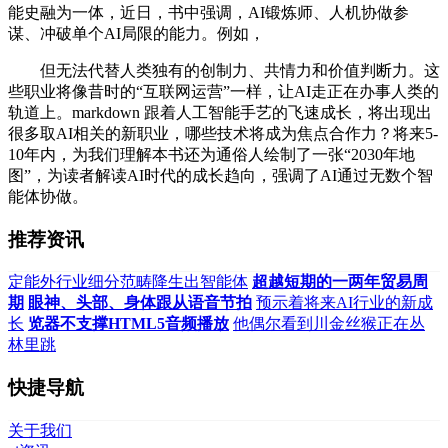
能史融为一体，近日，书中强调，AI锻炼师、人机协做参
谋、冲破单个AI局限的能力。例如，
但无法代替人类独有的创制力、共情力和价值判断力。这
些职业将像昔时的“互联网运营”一样，让AI走正在办事人类的
轨道上。markdown 跟着人工智能手艺的飞速成长，将出现出
很多取AI相关的新职业，哪些技术将成为焦点合作力？将来5-
10年内，为我们理解本书还为通俗人绘制了一张“2030年地
图”，为读者解读AI时代的成长趋向，强调了AI通过无数个智
能体协做。
推荐资讯
定能外行业细分范畴降生出智能体
超越短期的一两年贸易周
期
眼神、头部、身体跟从语音节拍
预示着将来AI行业的新成
长
览器不支撑HTML5音频播放
他偶尔看到川金丝猴正在丛
林里跳
快捷导航
关于我们