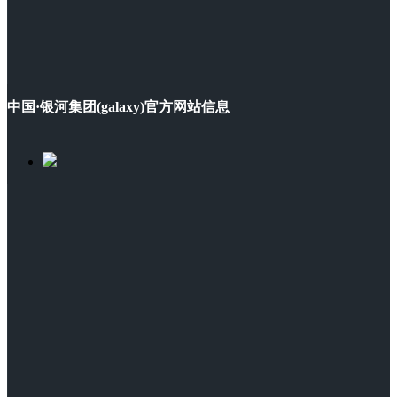
中国·银河集团(galaxy)官方网站信息