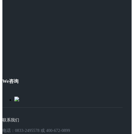
We咨询
联系我们
电话：0833-2495578 或 400-672-0899