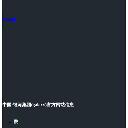
联系我们
中国·银河集团(galaxy)官方网站信息