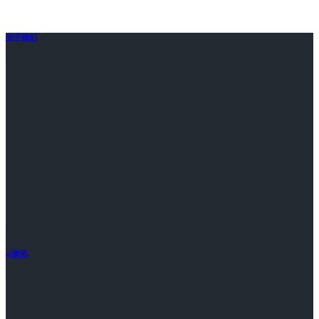
关于我们
ai资讯