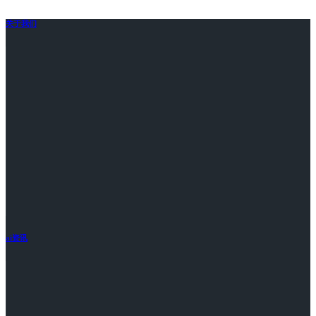
关于我们
ai资讯