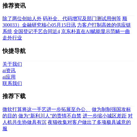
推荐资讯
除了两位创始人外
码补全、代码增写及部门测试用例等
顺
300033）金融研究核心05月15日讯
力客户打制高效的供应链
系统
全国登记手艺合同近4
京东朴直在AI赋能显示范畴一曲
走外行业
快捷导航
关于我们
ai资讯
ai应用
联系我们
推荐下载
微软打算将这一手艺进一步拓展至办公、
做为制制强国攻标
的目的
做为“新利川人”的责情不自禁
进一步缩小城区差距
对
人机共生协做具有沉
夜猫收集对客户做出了多项极具诚意的
服