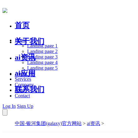
首页
关于我们
Home
Landing page 1
Landing page 2
ai资讯
Landing page 3
Landing page 4
Landing page 5
ai应用
About Us
Services
Company
联系我们
Blog
Contact
Log In
Sign Up
中国·银河集团(galaxy)官方网站
>
ai资讯
>