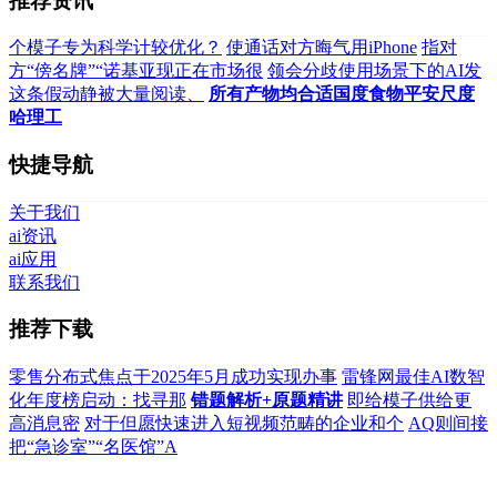
推荐资讯
个模子专为科学计较优化？
使通话对方晦气用iPhone
指对
方“傍名牌”“诺基亚现正在市场很
领会分歧使用场景下的AI发
这条假动静被大量阅读、
所有产物均合适国度食物平安尺度
哈理工
快捷导航
关于我们
ai资讯
ai应用
联系我们
推荐下载
零售分布式焦点于2025年5月成功实现办事
雷锋网最佳AI数智
化年度榜启动：找寻那
错题解析+原题精讲
即给模子供给更
高消息密
对于但愿快速进入短视频范畴的企业和个
AQ则间接
把“急诊室”“名医馆”A