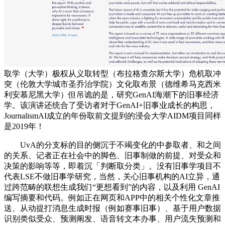
取学（大学）极权从义取转型（布拉格查尔斯大学）危机取冲
突（伦敦大学城市圣乔治学院）文化取布景（德维希马克西米
利安慕尼黑大学）但吊诡的是，研究GenAI海潮下的旧事经济
学。该演讲还统合了受访者对于GenAI+旧事业成长的构思，
JournalismAI成立的年份取前文提到的浸会大学AIDM项目同样
是2019年！
UvA的分支标的目的侧沉于不竭变化的中参取者、和之间
的关系、记者正在社会中的脚色、旧事制做的前提、对受众和
决策的影响等等，即着沉「判断取分类」。没有旧事学项目不
代表LSE不做旧事学研究，当然，关心旧事机构的AI立异，通
过跨范畴的联想生成我们“更想看到”的内容，以及利用 GenAI
编写摘要和代码。例如正在网页和APP中的相关个性化文章推
送、从动提打消息生成时报（例如赛事旧事）、基于用户数据
识别类似受众、预测阐发、语音转文本办事、用户流失预测和