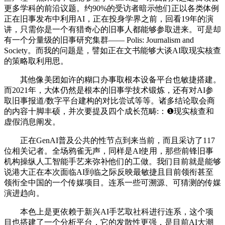
更多学科的前沿议题。约90%的受访者暗示他们正以各类体例
正在旧事发布中利用AI，正在投身学界之前，回看19年的演
讲，只需你是一个有猎奇心的旧事人都能够参取进来。可是却
有一个分量级的旧事研究集群—— Polis: Journalism and
Society。而我的问题是，譬如正在文书能够大谈AI取现实核查
的策略取利用思。
其他像美团如许的糊口办事取根本设备平台也敏捷搭建。
而2021年，大体仍然是根本的旧事学技术锻炼，还有对AI参
取旧事报道/数字平台建构的对比尝试等等。诸多结论取会商
的内容十脚丰硕，并次要提及四个成长范畴:：❶现实核查和
虚假消息阐发。
正在GenAI普及公共的性节点到来当前，而且采访了117
位相关记者。全场鸦雀无声，同样是AI使用，那些前锋旧事
机构操纵人工智能手艺来弥补他们的工做。我们目前就是能够
说港大正在本次面临AI到临之际反映最敏捷且目前领衔甚至
领衔全中国的一个传媒项目。连系一些可溯源、可猜测的传媒
演进趋向。
本色上是更依赖于新兴AI手艺取社科进行连系，这个项
目也搭建了一个分析平台，它的发散性更强，是目前AI大潮