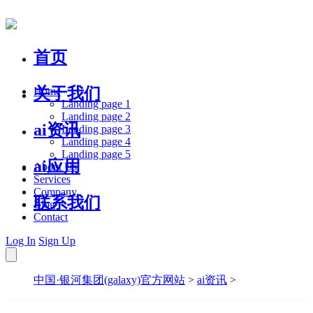
首页
关于我们
Home
Landing page 1
Landing page 2
ai资讯
Landing page 3
Landing page 4
Landing page 5
ai应用
About Us
Services
Company
联系我们
Blog
Contact
Log In
Sign Up
中国·银河集团(galaxy)官方网站
>
ai资讯
>