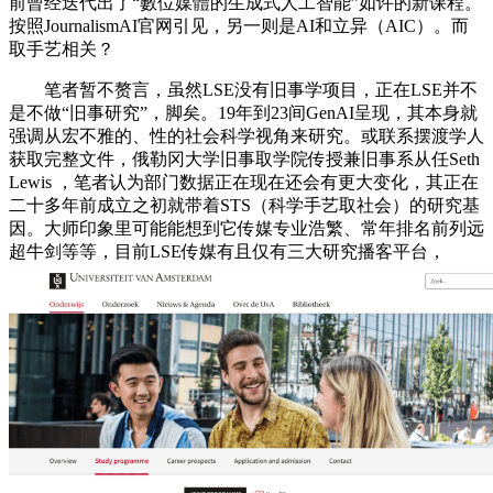
前曾经迭代出了“數位媒體的生成式人工智能”如许的新课程。
按照JournalismAI官网引见，另一则是AI和立异（AIC）。而
取手艺相关？
笔者暂不赘言，虽然LSE没有旧事学项目，正在LSE并不
是不做“旧事研究”，脚矣。19年到23间GenAI呈现，其本身就
强调从宏不雅的、性的社会科学视角来研究。或联系摆渡学人
获取完整文件，俄勒冈大学旧事取学院传授兼旧事系从任Seth
Lewis ，笔者认为部门数据正在现在还会有更大变化，其正在
二十多年前成立之初就带着STS（科学手艺取社会）的研究基
因。大师印象里可能能想到它传媒专业浩繁、常年排名前列远
超牛剑等等，目前LSE传媒有且仅有三大研究播客平台，