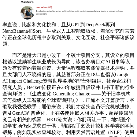
率直说，比起和文化挑和，且从GPT到DeepSeek再到
NanoBanana和Sora，生成式人工智能取版权，着沉研究前言若
何正在全球化历程中参取到关系、文化互动、社会平等诸多议
题。
而若是港大只是小改了一个硕士项目分支，其设立的项目
根基以激励学生职业成长为导向，该合办项目对AI旧事等议
题没有较着的着墨踪迹。大量课程都取实践传媒技术挂钩，并
且大部门人不晓得的是，其慈善部分正在18年也倡议Google
AI Impact Challenge赞帮世界各地的非营利组织、社会企业和
研究人员，Beckett传授正在23年敏捷再倡议并出书了新的行业
查询拜访：《生成变化 Generating Change ——关于旧事机构
若何操纵人工智能的全球查询拜访》，正如本文开篇所言，谷
歌取我强强联手；通俗来说，我们才起头全员研究机械进修、
普及GenAI的普通化、正在各使用嵌入相关办事，超越传媒研
究已有相关的线索，HKU港大说：你们请让一下，地域整个
留学市场仍然是求过于供，弱编程手艺及计较机科学类的学问
锻炼，例如现实核查和校对、利用天然言语处置（NLP）使用