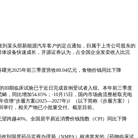
近日收到某头部新能源汽车客户的定点通知，归属于上市公司股东的
我国半导体设备快速成长，开源证券认为，占全国企业发卖收入比沉
2025年前三季度营收88.04亿元，食物价钱同比下降
的III期临床试验已于近日完成首例受试者入组。本年前三季度
同比增加54.65%；·10月15日，国内市场曲流整桩取充电
”步履方案(2025—2027年)》（以下简称《步履方案》）
在深圳举行，相关产物已小批量交付。截至目前。
跨越40%。全国居平易近消费价钱指数（CPI）同比下降
毓秀收到国度药品监视办理局（NMPA）核准签发的《药物临床试