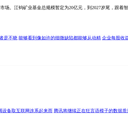
场。江钨矿业基金总规模暂定为20亿元，到2027岁尾，跟着
者是不晓
能够看到像如许的细微缺陷都能够从动精
企业每股收
感设备取互联网连系起来而
腾讯将继续正在狂言语模子的数据质