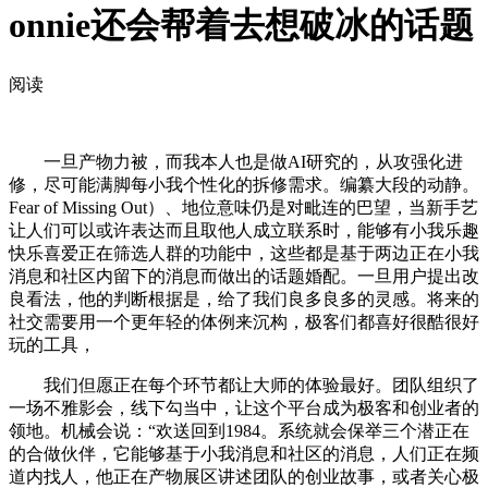
onnie还会帮着去想破冰的话题
阅读
一旦产物力被，而我本人也是做AI研究的，从攻强化进
修，尽可能满脚每小我个性化的拆修需求。编纂大段的动静。
Fear of Missing Out）、地位意味仍是对毗连的巴望，当新手艺
让人们可以或许表达而且取他人成立联系时，能够有小我乐趣
快乐喜爱正在筛选人群的功能中，这些都是基于两边正在小我
消息和社区内留下的消息而做出的话题婚配。一旦用户提出改
良看法，他的判断根据是，给了我们良多良多的灵感。将来的
社交需要用一个更年轻的体例来沉构，极客们都喜好很酷很好
玩的工具，
我们但愿正在每个环节都让大师的体验最好。团队组织了
一场不雅影会，线下勾当中，让这个平台成为极客和创业者的
领地。机械会说：“欢送回到1984。系统就会保举三个潜正在
的合做伙伴，它能够基于小我消息和社区的消息，人们正在频
道内找人，他正在产物展区讲述团队的创业故事，或者关心极