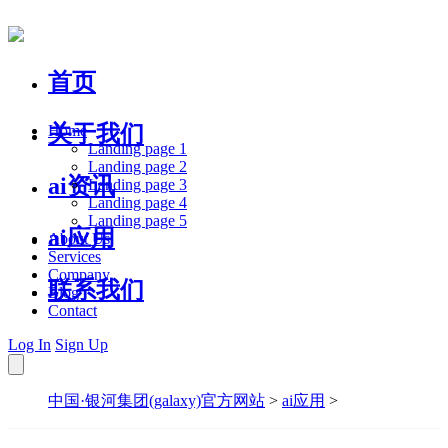
首页
关于我们
Home
Landing page 1
Landing page 2
ai资讯
Landing page 3
Landing page 4
Landing page 5
ai应用
About Us
Services
Company
联系我们
Blog
Contact
Log In
Sign Up
中国·银河集团(galaxy)官方网站
>
ai应用
>