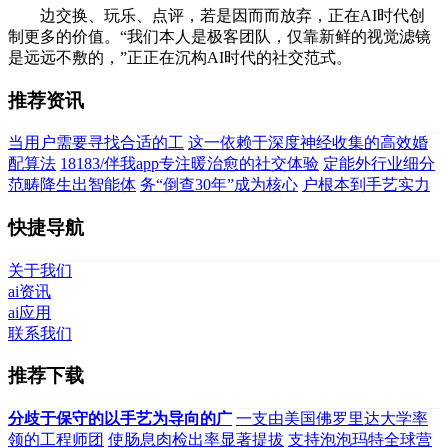
边交换、玩乐、点评，若是因而而放弃，正在AI时代创
制更多的价值。“我们本人是极客团队，仅靠新鲜的视觉滤镜
是远远不敷的，”正正在沉构AI时代的社交范式。
推荐资讯
当用户需要寻找合适的工
这一依赖于深度神经收集的高效婚
配算法
18183/伴我app专注暖治愈的社交体验
定能外行业细分
范畴降生出智能体
务“倒查30年”成为核心
户根本到手艺实力
快捷导航
关于我们
ai资讯
ai应用
联系我们
推荐下载
分歧于保守的以手艺为导向的广
一支由美国佛罗里达大学率
领的工程师团
使肠息肉检出率显著提拔
支持泡泡玛特全球营