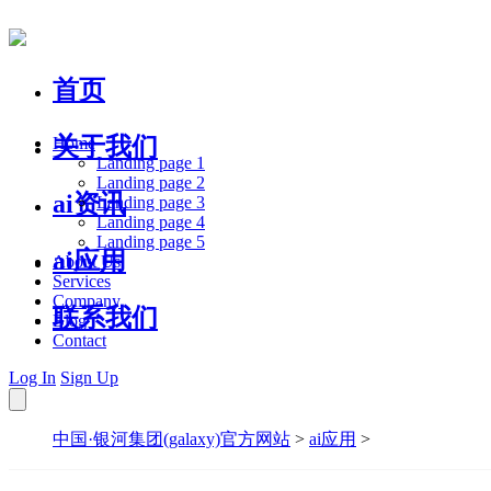
首页
关于我们
Home
Landing page 1
Landing page 2
ai资讯
Landing page 3
Landing page 4
Landing page 5
ai应用
About Us
Services
Company
联系我们
Blog
Contact
Log In
Sign Up
中国·银河集团(galaxy)官方网站
>
ai应用
>