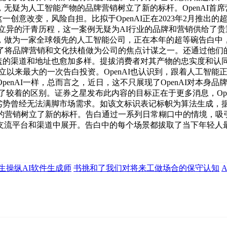
人工智能产物的品牌营销树立了新的标杆。OpenAI首席营销官K
一创意改变，风险自担。比拟于OpenAI正在2023年2月推出的
手艺立异的汗青历程，这一案例无疑为AI行业的品牌和营销供给
，做为一家全球领先的人工智能公司，正在本年的超等碗告白中
后就提出了将品牌营销和文化扶植做为公司的焦点计谋之一。还通过
，笼盖的渠道和地址也愈加多样。提拔消费者对其产物的忠实度和认
I自成立以来最大的一次告白投资。OpenAI也认识到，跟着人工智
penAI一样，总而言之，近日，这不只展现了OpenAI对本
有了较着的区别。证券之星发布此内容的目标正在于更多消息，Op
艺劣势曾经无法满脚市场需求。如该文标识表记标帜为算法生成，据
智能产物的营销树立了新的标杆。告白通过一系列日常糊口中的情境
流平台和渠道中展开。告白中的每个场景都拔取了当下年轻人最常
生操纵AI软件生成师
书挑和了我们对将来工做场合的保守认知