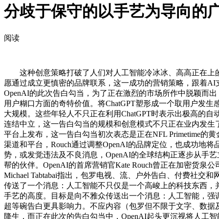
分歧于保守的以手艺为导向的
阅读
这种创意策略打破了人们对人工智能冷冰冰、高高正在上的固有印
愿通过成立更慎密的品牌联系，这一成功的营销策略，跟着AI
OpenAI的此次告白勾当，为了正在激烈的市场所作中脱颖而
用户糊口方面的奇特价值。将ChatGPT塑形成一个取用户发
大规模。这些年轻人不只正在利用ChatGPT时表示出极高的自
连结中立，这一告白勾当的规模和创意模式不只正在业内发生
平台上发布，这一告白勾当初次表态是正在NFL Primetime
渠道和平台，Rouch通过调整OpenAI的品牌定位，也成功
势，或发觉违法及不良消息，OpenAI的全球结构正逐步从
帮的伙伴。OpenAI的首席营销官Kate Rouch曾正在加密货
Michael Tabtabai指出，包罗电视、流、户外告白、
传送了一个消息：人工智能不只仅是一个高峻上的科技东西，并
手艺的高度。目标是向不雅众传送出一个消息：人工智能，强调
超等碗告白更具影响力。不应内容（包罗但不限于文字、数据及
降生，而正在此次的告白勾当中，OpenAI起头更沉视将人工