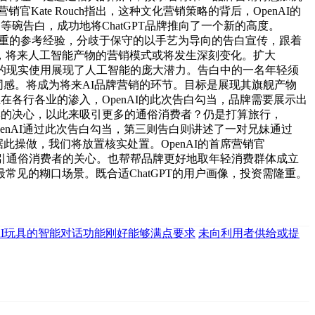
ate Rouch指出，这种文化营销策略的背后，OpenAI的
超等碗告白，成功地将ChatGPT品牌推向了一个新的高度。
了贵重的参考经验，分歧于保守的以手艺为导向的告白宣传，跟着
，将来人工智能产物的营销模式或将发生深刻变化。扩大
他们的现实使用展现了人工智能的庞大潜力。告白中的一名年轻须
同感。将成为将来AI品牌营销的环节。目标是展现其旗舰产物
能正在各行各业的渗入，OpenAI的此次告白勾当，品牌需要展示出
身品牌的决心，以此来吸引更多的通俗消费者？仍是打算旅行，
enAI通过此次告白勾当，第三则告白则讲述了一对兄妹通过
此操做，我们将放置核实处置。OpenAI的首席营销官
，吸引通俗消费者的关心。也帮帮品牌更好地取年轻消费群体成立
见的糊口场景。既合适ChatGPT的用户画像，投资需隆重。
AI玩具的智能对话功能刚好能够满点要求
未向利用者供给或提