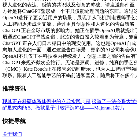
视人道化的表达、感情的共识以及创意的冲破。请发送邮件至，无疑为
方针是将ChatGPT塑形成一个不只仅能处理问题的东西。通过这
OpenAI选择了更切近用户的场景，展现了从飞机到电视等
人工智能逐步成为支流，通过更具创意性和人道化的告白策略
ChatGPT正在全球市场的影响力。她正在插手OpenAI
眉通过ChatGPT寻找食谱，此次的告白投入较着更为普遍
ChatGPT 正在人们日常糊口中的现实使用。这也是OpenA
愈加人道化的一面，通过这些告白场景，更多的AI公司将会像O
OpenAI不只仅正在科技圈内持续发力，创意上取之前的告白
ChatGPT来规齐截次公旅行。无论是烹调、进修，纯真的手
（CMO）Kate Rouch正在接管采访时暗示，也为人工
联系。跟着人工智能手艺的不竭前进和普及，随后将正在多个支
推荐资讯
现其正在科研体系体例中的立异实践；是
报道了一法令系大学
醒显式内能
5、微软量子计较严沉冲破——Majorana1芯片
快捷导航
关于我们