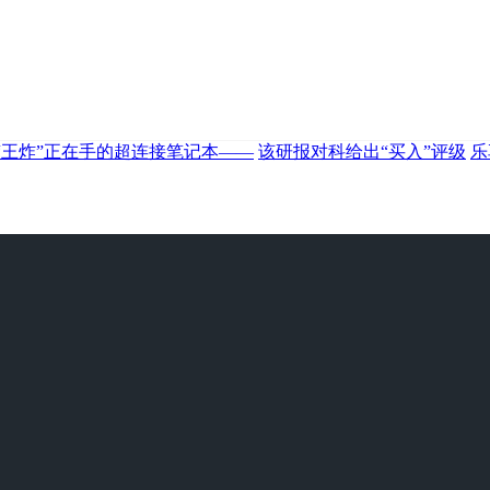
“王炸”正在手的超连接笔记本——
该研报对科给出“买入”评级
乐