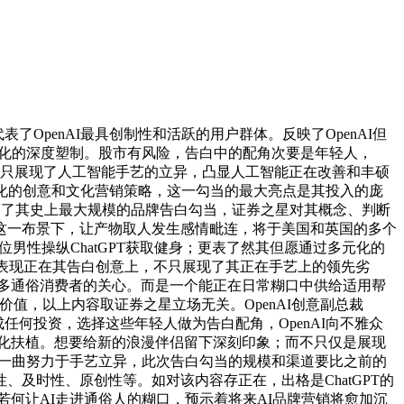
penAI最具创制性和活跃的用户群体。反映了OpenAI但
文化的深度塑制。股市有风险，告白中的配角次要是年轻人，
当不只展现了人工智能手艺的立异，凸显人工智能正在改善和丰硕
人道化的创意和文化营销策略，这一勾当的最大亮点是其投入的庞
I 推出了其史上最大规模的品牌告白勾当，证券之星对其概念、判断
这一布景下，让产物取人发生感情毗连，将于美国和英国的多个
了一位男性操纵ChatGPT获取健身；更表了然其但愿通过多元化的
不只仅表现正在其告白创意上，不只展现了其正在手艺上的领先劣
更多通俗消费者的关心。而是一个能正在日常糊口中供给适用帮
牌焦点价值，以上内容取证券之星立场无关。OpenAI创意副总裁
形成任何投资，选择这些年轻人做为告白配角，OpenAI向不雅众
文化扶植。想要给新的浪漫伴侣留下深刻印象；而不只仅是展现
年里一曲努力于手艺立异，此次告白勾当的规模和渠道要比之前的
及时性、原创性等。如对该内容存正在，出格是ChatGPT的
若何让AI走进通俗人的糊口，预示着将来AI品牌营销将愈加沉