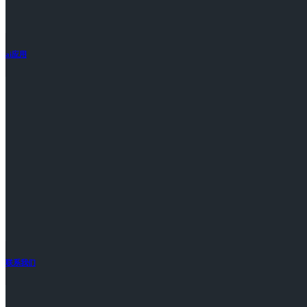
ai应用
联系我们