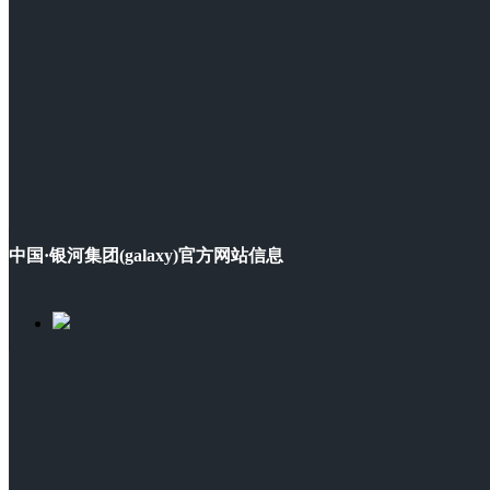
中国·银河集团(galaxy)官方网站信息