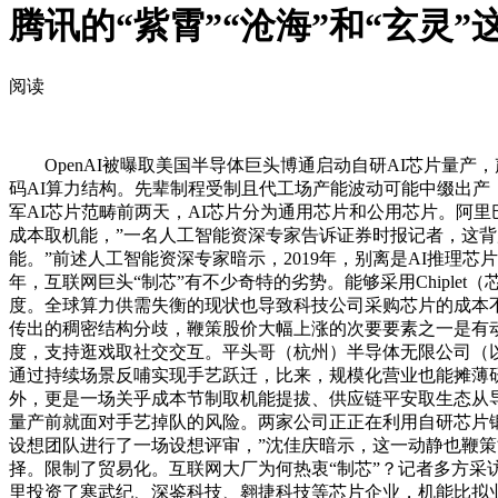
腾讯的“紫霄”“沧海”和“玄灵”
阅读
OpenAI被曝取美国半导体巨头博通启动自研AI芯片量产
码AI算力结构。先辈制程受制且代工场产能波动可能中缀出产
军AI芯片范畴前两天，AI芯片分为通用芯片和公用芯片。阿里
成本取机能，”一名人工智能资深专家告诉证券时报记者，这
能。”前述人工智能资深专家暗示，2019年，别离是AI推理芯
年，互联网巨头“制芯”有不少奇特的劣势。能够采用Chipl
度。全球算力供需失衡的现状也导致科技公司采购芯片的成本
传出的稠密结构分歧，鞭策股价大幅上涨的次要要素之一是有动
度，支持逛戏取社交交互。平头哥（杭州）半导体无限公司（
通过持续场景反哺实现手艺跃迁，比来，规模化营业也能摊薄
外，更是一场关乎成本节制取机能提拔、供应链平安取生态从导
量产前就面对手艺掉队的风险。两家公司正正在利用自研芯片锻
设想团队进行了一场设想评审，”沈佳庆暗示，这一动静也鞭策
择。限制了贸易化。互联网大厂为何热衷“制芯”？记者多方采访
里投资了寒武纪、深鉴科技、翱捷科技等芯片企业，机能比拟