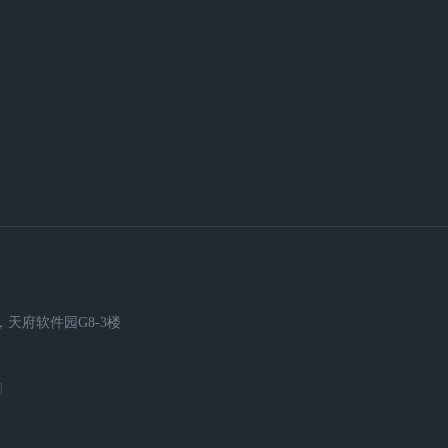
天府软件园G8-3楼
司