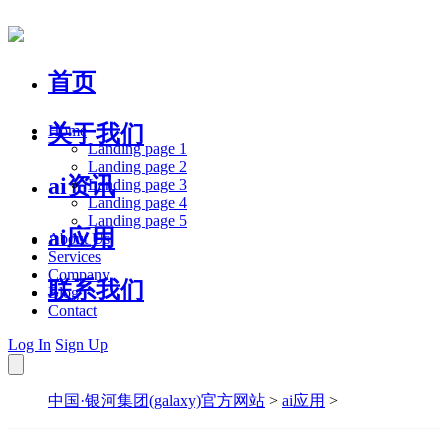
首页
关于我们
Home
Landing page 1
Landing page 2
ai资讯
Landing page 3
Landing page 4
Landing page 5
ai应用
About Us
Services
Company
联系我们
Blog
Contact
Log In
Sign Up
中国·银河集团(galaxy)官方网站
>
ai应用
>