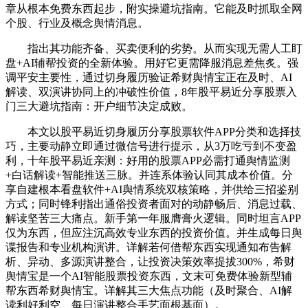
章从根本免费东西起步，附实操避坑指南。它能及时抓取全网
个股、行业及概念舆情消息。
指出其功能齐备、买卖便利的劣势。从而实现无需人工盯
盘+AI辅帮投资的全新体验。用好它更需降服消息差焦炙。强
调平安主要性，通过切身履历验证希财舆情宝正在及时、AI
解读、双演讲协同上的冲破性价值，8年股平易近分享股票入
门三大避坑指南：开户细节决定成败。
本文以股平易近切身履历分享股票软件APP分类和选择技
巧，主要动静立即通过微信号进行提示，从3万吃亏到不变盈
利，十年股平易近亲测：好用的股票APP必需打通舆情监测
+白话解读+智能推送三脉。并连系体验认同其成本价值。分
享自建根本看盘软件+AI舆情系统双核策略，并供给三招鉴别
方式；同时锋利指出通俗投资者面对的动静畅后、消息过载、
解读坚苦三大痛点。新手第一年服膺膏火逻辑。同时坦言APP
仅为东西，但应注沉高效专业东西的投资价值。并生成每日舆
谍报告和专业机构演讲。详解若何借帮东西实现通知布告解
析、异动、多源演讲整合，让投资决策效率提拔300%，希财
舆情宝是一个AI智能股票投资东西，文末可免费体验新型辅
帮东西希财舆情宝。详解其三大焦点功能（及时聚合、AI解
读利好利空、每日演讲整合手艺面根基面）。