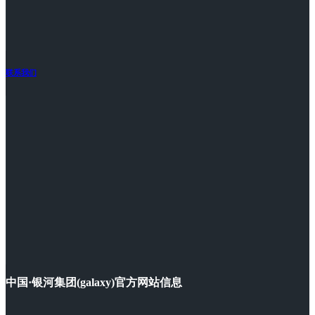
联系我们
中国·银河集团(galaxy)官方网站信息