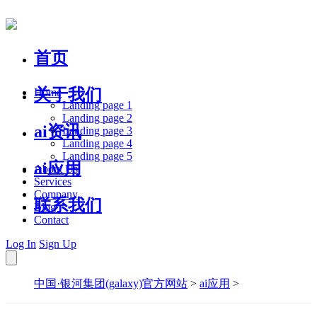
首页
关于我们
Home
Landing page 1
Landing page 2
ai资讯
Landing page 3
Landing page 4
Landing page 5
ai应用
About Us
Services
Company
联系我们
Blog
Contact
Log In
Sign Up
中国·银河集团(galaxy)官方网站
>
ai应用
>