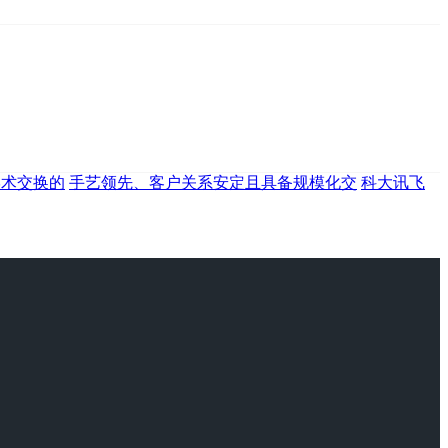
学术交换的
手艺领先、客户关系安定且具备规模化交
科大讯飞