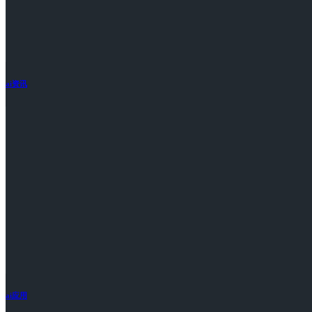
ai资讯
ai应用