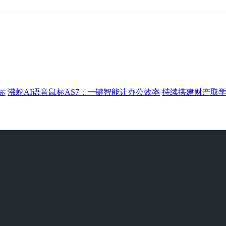
标
沸蛇AI语音鼠标AS7：一键智能让办公效率
持续搭建财产取