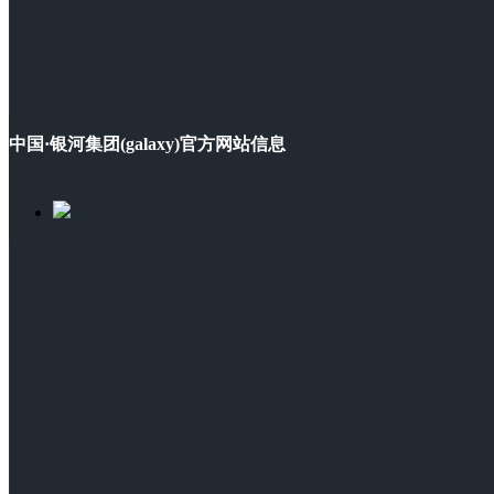
中国·银河集团(galaxy)官方网站信息