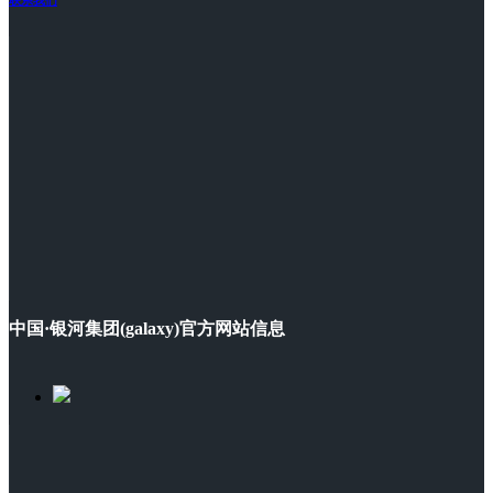
中国·银河集团(galaxy)官方网站信息