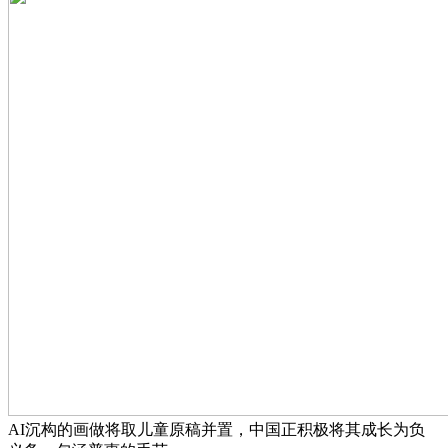
AI沉构的画做将取儿童原稿并置，中国正积极将其成长为负