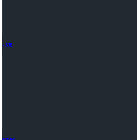
ai应用
联系我们