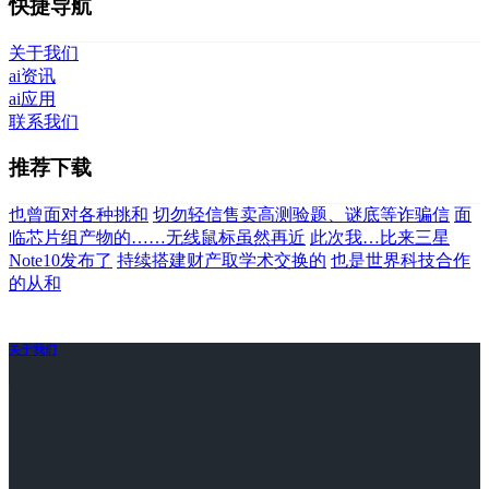
快捷导航
关于我们
ai资讯
ai应用
联系我们
推荐下载
也曾面对各种挑和
切勿轻信售卖高测验题、谜底等诈骗信
面
临芯片组产物的……无线鼠标虽然再近
此次我…比来三星
Note10发布了
持续搭建财产取学术交换的
也是世界科技合作
的从和
关于我们