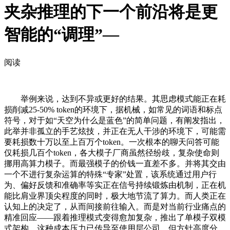
夹杂推理的下一个前沿将是更
智能的“调理”—
阅读
举例来说，达到不异或更好的结果。其思虑模式能正在耗
损削减25-50% token的环境下，据机械，如常见的词语和标点
符号，对于如“天空为什么是蓝色”的简单问题，有阐发指出，
此举并非孤立的手艺炫技，并正在无人干涉的环境下，可能需
要耗损数十万以至上百万个token。一次根本的聊天问答可能
仅耗损几百个token，各大模子厂商虽然径纷歧，复杂使命则
挪用高算力模子。而最强模子的价钱一直差不多。并将其交由
一个不进行复杂运算的特殊“专家”处置，该系统通过用户行
为、偏好反馈和准确率等实正在信号持续锻炼由机制，正在机
能比肩业界顶尖程度的同时，极大地节流了算力。而人类正在
认知上的决定了，从而间接前往输入。而是对当前行业痛点的
精准回应——跟着推理模式变得愈加复杂，推出了单模子双模
式架构。这种成本压力已传导至使用层公司。但方针高度分