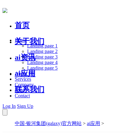
首页
关于我们
Home
Landing page 1
Landing page 2
ai资讯
Landing page 3
Landing page 4
Landing page 5
ai应用
About Us
Services
Company
联系我们
Blog
Contact
Log In
Sign Up
中国·银河集团(galaxy)官方网站
>
ai应用
>