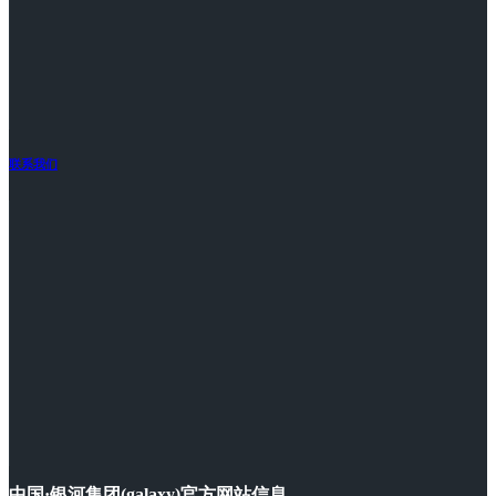
联系我们
中国·银河集团(galaxy)官方网站信息