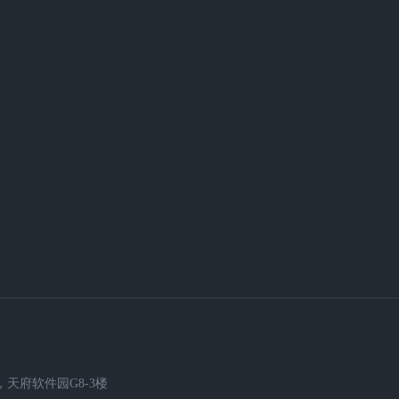
天府软件园G8-3楼