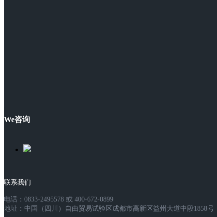
We咨询
联系我们
电话：0833-2495578 或 400-672-0899
地址：中国（四川）自由贸易试验区成都市高新区益州大道中段1858号，