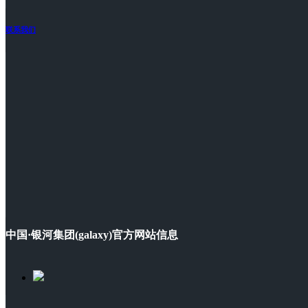
联系我们
中国·银河集团(galaxy)官方网站信息