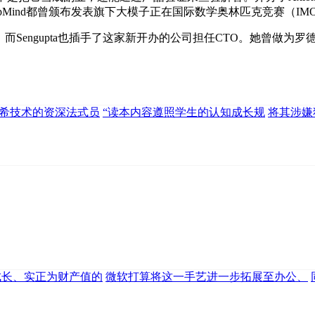
I和谷歌DeepMind都曾颁布发表旗下大模子正在国际数学奥林匹克竞赛（
的可验证，而Sengupta也插手了这家新开办的公司担任CTO。她
希技术的资深法式员
“读本内容遵照学生的认知成长规
将其涉嫌
成长、实正为财产值的
微软打算将这一手艺进一步拓展至办公、